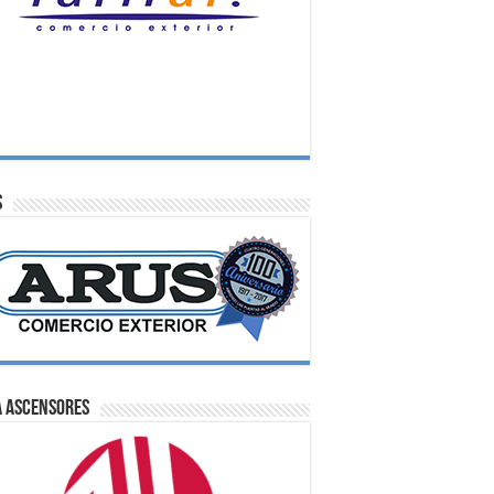
S
A Ascensores