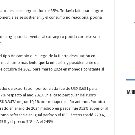
taciones en el negocio fue de 35%. Todavía falta para lograr
comerciales se sostienen, y el consumo no reacciona, podría
que rige para las ventas al extranjero podría cortarse si la
n.
l tipo de cambio que luego de la fuerte devaluación en
o muchísimo más lento que la inflación, y posiblemente de
s de octubre de 2023 para marzo 2024 en moneda constante si
medio de exportación por tonelada fue de US$ 3.631 para
Tari
,7% respecto al año 2023. En el caso particular del rubro
$ 3.347/ton., un 10,2% por debajo del año anterior. Por otra
grado en enero de 2024 medido en pesos, fue 352% superior al
omo referencia en igual período el IPC Lácteos creció 279%,
349% y el precio SIGLeA el 249%.