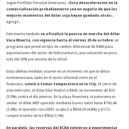
según Portfolio Personal Inversores. «
Esta desaceleración en la
comercialización probablemente sea un augurio de que los
mejores momentos del dólar soja hayan quedado atrás
«,
agregó.
Este martes también
se oficializó la puesta en marcha del dólar
Vaca Muerta, con vigencia hasta el viernes 20 de octubre
, un
programa que prevé un tipo de cambio diferencial de $460 para
exportaciones del sector de hidrocarburos, una cotización un poco
más del 30% por encima de la oficial.
Estas últimas medidas ocurren en un momento en que la divisa
norteamericana, tanto en el sector informal como en el
financiero,
volvió a tomar temperatura en la City
. Al cierre de
este miércoles, el dólar blue finalizó a $843, un incremento de $33
(3,9%) contra el día anterior. En la plaza financiera, el panorama es
similar: el dólar MEP operado mediante bonos subió hasta $745,48
(3,4%), el operado con LEDES se ubicó a $854,39 (4,8%) y el CCL
rompió el techo de los $904 (7,5%).
En paralelo, las reservas del BCRA volvieron a experimentar