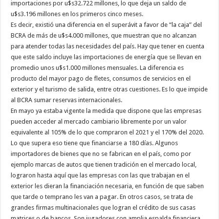
importaciones por u$s32.722 millones, lo que deja un saldo de
u$s3.196 millones en los primeros cinco meses.
Es decir, existió una diferencia en el superávit a favor de “la caja” del
BCRA de más de u$s4.000 millones, que muestran que no alcanzan
para atender todas las necesidades del país. Hay que tener en cuenta
que este saldo incluye las importaciones de energía que se llevan en
promedio unos u$s1.000 millones mensuales. La diferencia es
producto del mayor pago de fletes, consumos de servicios en el
exterior y el turismo de salida, entre otras cuestiones. Es lo que impide
al BCRA sumar reservas internacionales.
En mayo ya estaba vigente la medida que dispone que las empresas
pueden acceder al mercado cambiario libremente por un valor
equivalente al 105% de lo que compraron el 2021 y el 170% del 2020.
Lo que supera eso tiene que financiarse a 180 días. Algunos
importadores de bienes que no se fabrican en el país, como por
ejemplo marcas de autos que tienen tradición en el mercado local,
lograron hasta aquí que las empresas con las que trabajan en el
exterior les dieran la financiación necesaria, en función de que saben
que tarde o temprano les van a pagar. En otros casos, se trata de
grandes firmas multinacionales que logran el crédito de sus casas
matrices o de bancos. Son jugadores con amplia espalda financiera.