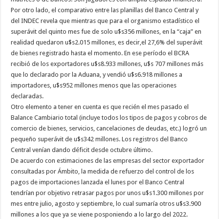
Por otro lado, el comparativo entre las planillas del Banco Central y
del INDEC revela que mientras que para el organismo estadístico el
superávit del quinto mes fue de solo u$s356 millones, en la “caja” en
realidad quedaron u$s2.015 millones, es decir,el 27,6% del superávit
de bienes registrado hasta el momento. En ese período el BCRA
recibió de los exportadores u$s8.933 millones, u$s 707 millones más
que lo declarado por la Aduana, y vendió u$s6.918 millones a
importadores, u$s952 millones menos que las operaciones
declaradas.
Otro elemento a tener en cuenta es que recién el mes pasado el
Balance Cambiario total (incluye todos los tipos de pagos y cobros de
comercio de bienes, servicios, cancelaciones de deudas, etc.) logró un
pequeño superávit de u$s342 millones. Los registros del Banco
Central venían dando déficit desde octubre último.
De acuerdo con estimaciones de las empresas del sector exportador
consultadas por Ámbito, la medida de refuerzo del control de los
pagos de importaciones lanzada el lunes por el Banco Central
tendrían por objetivo retrasar pagos por unos u$s1.300 millones por
mes entre julio, agosto y septiembre, lo cual sumaría otros u$s3.900
millones a los que ya se viene posponiendo a lo largo del 2022.