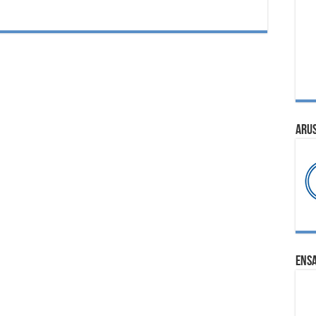
ARU
ENS