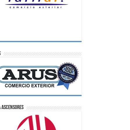
S
A Ascensores