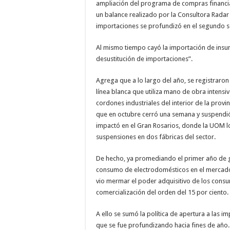
ampliación del programa de compras financi
un balance realizado por la Consultora Radar 
importaciones se profundizó en el segundo se
Al mismo tiempo cayó la importación de ins
desustitución de importaciones”.
Agrega que a lo largo del año, se registraro
línea blanca que utiliza mano de obra intensi
cordones industriales del interior de la prov
que en octubre cerró una semana y suspendi
impactó en el Gran Rosarios, donde la UOM l
suspensiones en dos fábricas del sector.
De hecho, ya promediando el primer año de ge
consumo de electrodomésticos en el mercado a
vio mermar el poder adquisitivo de los consu
comercialización del orden del 15 por ciento.
A ello se sumó la política de apertura a las 
que se fue profundizando hacia fines de año.