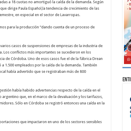
adas a 18 cuotas no amortiguó la caída de la demanda. Según
que dirige Paula Español,la tendencia de crecimiento de las
mestre, en especial en el sector de Lavarropas.
umos para la producción “dando cuenta de un proceso de
n varios casos de suspensiones de empresas de la industria de
va. Los conflictos más importantes se sucedieron en los
incia de Córdoba. Uno de esos casos fue el de la fábrica Drean
ó a 1.500 empleados por la caída de la demanda. También
ocal había advertido que se registraban más de 800
Ent
stión había habido advertencias respecto de la caída en el
rgentino que, en el marco de la devaluación y los tarifazos,
midores. Sólo en Córdoba se registró entonces una caída en la
importaciones que impactaron en uno de los sectores sensibles