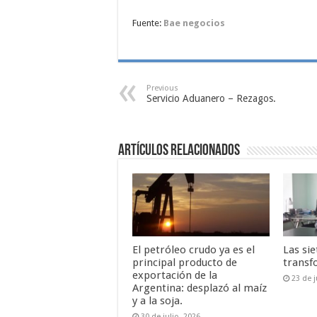
Fuente:
Bae negocios
Previous
Servicio Aduanero – Rezagos.
Artículos relacionados
El petróleo crudo ya es el
Las sie
principal producto de
transf
exportación de la
23 de j
Argentina: desplazó al maíz
y a la soja.
30 de julio, 2026