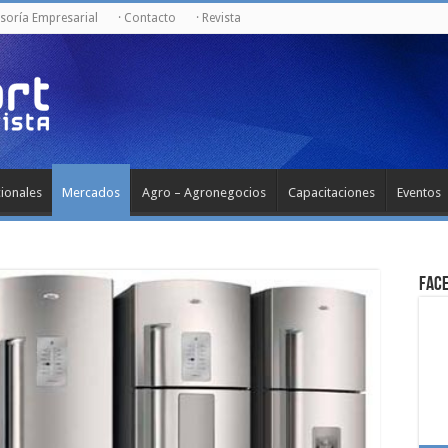
esoría Empresarial
· Contacto
· Revista
cionales
Mercados
Agro – Agronegocios
Capacitaciones
Eventos
Fac