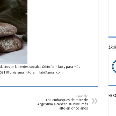
ARU
ductos en las redes sociales @fitofarm.lab y para más
53110 o vía email
fitofarm.lab@gmail.com
ENS
Siguiente
Los embarques de maíz de
Argentina alcanzan su nivel más
alto en cinco años