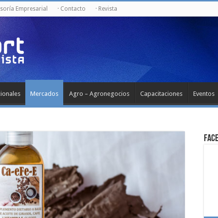
esoría Empresarial
· Contacto
· Revista
cionales
Mercados
Agro – Agronegocios
Capacitaciones
Eventos
Fac