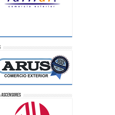
S
A Ascensores