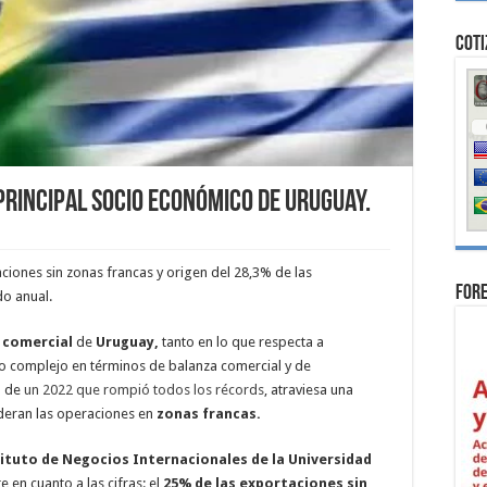
Coti
principal socio económico de Uruguay.
ciones sin zonas francas y origen del 28,3% de las
For
do anual.
o comercial
de
Uruguay,
tanto en lo que respecta a
o complejo en términos de balanza comercial y de
o de
un 2022 que rompió todos los récords
, atraviesa una
ideran las operaciones en
zonas francas.
ituto de Negocios Internacionales de la Universidad
 en cuanto a las cifras: el
25% de las exportaciones sin