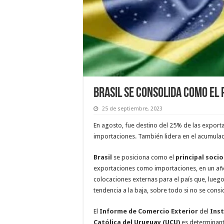
Brasil se consolida como el 
25 de septiembre, 2023
En agosto, fue destino del 25% de las exporta
importaciones. También lidera en el acumula
Brasil
se posiciona como el
principal soci
exportaciones como importaciones, en un añ
colocaciones externas para el país que, lueg
tendencia a la baja, sobre todo si no se cons
El
Informe de Comercio Exterior
del
Inst
Católica del Uruguay (UCU)
es determinante