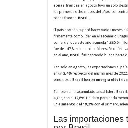
zonas francas
en agosto tuvo un solo destin
los primeros ocho meses del años, concentr
zonas francas.
Brasil.
El país norteño superó hacer varios meses a
firmemente como líder en el escenario urug
comercial
que este año acumula 1.885,6 mill
fue de 147,8 millones de dólares. En definiti
en el año,
Brasil
fue captando buena parte d
Tan solo en agosto, las exportaciones al pa
en un
2,4%
respecto del mismo mes de 2022. 
vendidos a
Brasil
fueron
energía eléctrica
También en el acumulado anual lidera
Brasil,
lugar, con el 17,6%. Un dato para nada menor
un
aumento del 19,2%
con el primero, mien
Las importaciones
por Brasil.