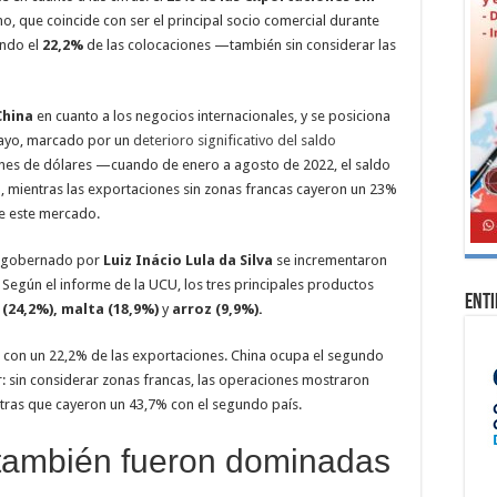
o, que coincide con ser el principal socio comercial durante
ando el
22,2%
de las colocaciones —también sin considerar las
China
en cuanto a los negocios internacionales, y se posiciona
uayo, marcado por un
deterioro significativo del saldo
ones de dólares —cuando de enero a agosto de 2022, el saldo
va, mientras las exportaciones sin zonas francas cayeron un 23%
e este mercado.
ís gobernado por
Luiz Inácio Lula da Silva
se incrementaron
Según el informe de la UCU, los tres principales productos
Ent
 (24,2%), malta (18,9%)
y
arroz (9,9%).
con un 22,2% de las exportaciones. China ocupa el segundo
: sin considerar zonas francas, las operaciones mostraron
tras que cayeron un 43,7% con el segundo país.
 también fueron dominadas