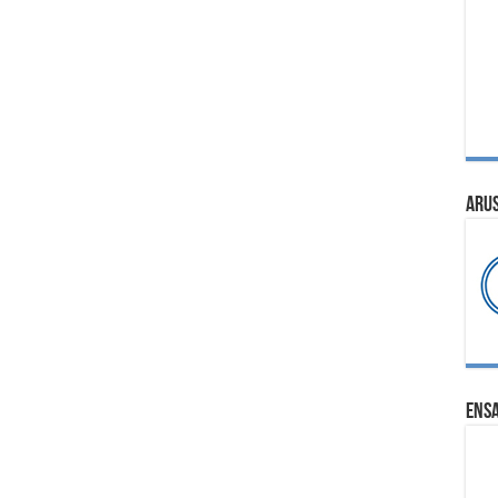
ARU
ENS