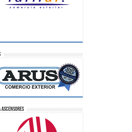
S
A Ascensores