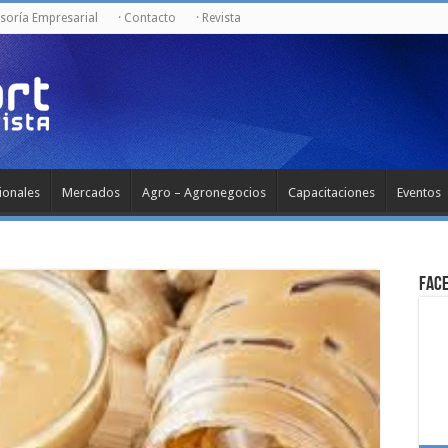
esoría Empresarial
· Contacto
· Revista
ionales
Mercados
Agro – Agronegocios
Capacitaciones
Eventos
Fac