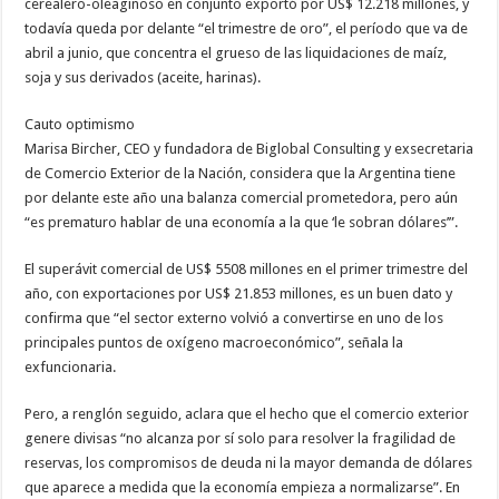
cerealero-oleaginoso en conjunto exportó por US$ 12.218 millones, y
todavía queda por delante “el trimestre de oro”, el período que va de
abril a junio, que concentra el grueso de las liquidaciones de maíz,
soja y sus derivados (aceite, harinas).
Cauto optimismo
Marisa Bircher, CEO y fundadora de Biglobal Consulting y exsecretaria
de Comercio Exterior de la Nación, considera que la Argentina tiene
por delante este año una balanza comercial prometedora, pero aún
“es prematuro hablar de una economía a la que ‘le sobran dólares’”.
El superávit comercial de US$ 5508 millones en el primer trimestre del
año, con exportaciones por US$ 21.853 millones, es un buen dato y
confirma que “el sector externo volvió a convertirse en uno de los
principales puntos de oxígeno macroeconómico”, señala la
exfuncionaria.
Pero, a renglón seguido, aclara que el hecho que el comercio exterior
genere divisas “no alcanza por sí solo para resolver la fragilidad de
reservas, los compromisos de deuda ni la mayor demanda de dólares
que aparece a medida que la economía empieza a normalizarse”. En