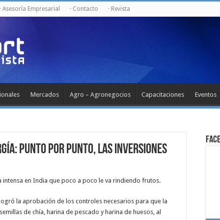
· Asesoría Empresarial
· Contacto
· Revista
ionales
Mercados
Agro – Agronegocios
Capacitaciones
Eventos
Fac
rgía: punto por punto, las inversiones
 intensa en India que poco a poco le va rindiendo frutos.
logró la aprobación de los controles necesarios para que la
semillas de chía, harina de pescado y harina de huesos, al