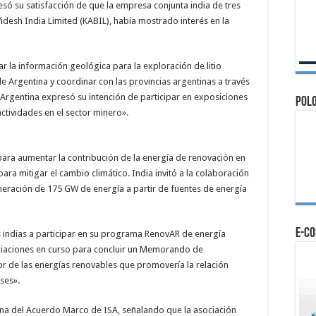
resó su satisfacción de que la empresa conjunta india de tres
idesh India Limited (KABIL), había mostrado interés en la
ar la información geológica para la exploración de litio
e Argentina y coordinar con las provincias argentinas a través
 Argentina expresó su intención de participar en exposiciones
Polo
actividades en el sector minero».
para aumentar la contribución de la energía de renovación en
ara mitigar el cambio climático. India invitó a la colaboración
neración de 175 GW de energía a partir de fuentes de energía
e-c
as indias a participar en su programa RenovAR de energía
ciaciones en curso para concluir un Memorando de
or de las energías renovables que promovería la relación
ses».
ina del Acuerdo Marco de ISA, señalando que la asociación