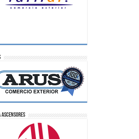
S
A Ascensores