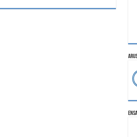
ARU
ENS