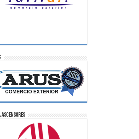
S
A Ascensores