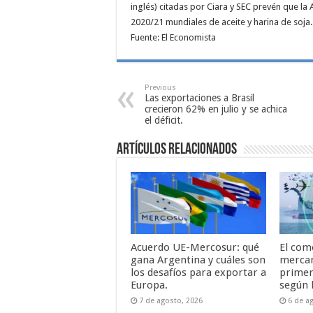
inglés) citadas por Ciara y SEC prevén que l
2020/21 mundiales de aceite y harina de soja.
Fuente: El Economista
Previous
Las exportaciones a Brasil
crecieron 62% en julio y se achica
el déficit.
Artículos relacionados
Acuerdo UE-Mercosur: qué
El com
gana Argentina y cuáles son
mercan
los desafíos para exportar a
primer
Europa.
según 
7 de agosto, 2026
6 de a