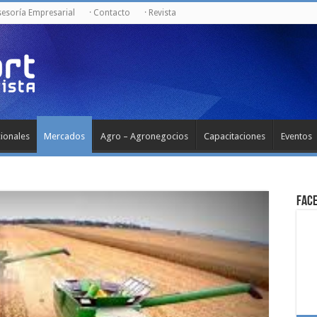
sesoría Empresarial
· Contacto
· Revista
cionales
Mercados
Agro – Agronegocios
Capacitaciones
Eventos
Fac