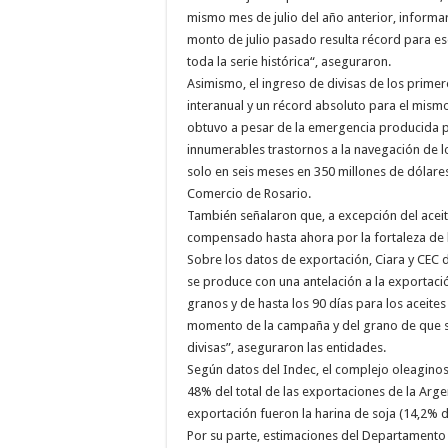
mismo mes de julio del año anterior, informar
monto de julio pasado resulta récord para es
toda la serie histórica“, aseguraron.
Asimismo, el ingreso de divisas de los primer
interanual y un récord absoluto para el mism
obtuvo a pesar de la emergencia producida po
innumerables trastornos a la navegación de l
solo en seis meses en 350 millones de dólares
Comercio de Rosario.
También señalaron que, a excepción del acei
compensado hasta ahora por la fortaleza de l
Sobre los datos de exportación, Ciara y CEC d
se produce con una antelación a la exportació
granos y de hasta los 90 días para los aceite
momento de la campaña y del grano de que se 
divisas”, aseguraron las entidades.
Según datos del Indec, el complejo oleaginoso
48% del total de las exportaciones de la Arge
exportación fueron la harina de soja (14,2% del
Por su parte, estimaciones del Departamento 