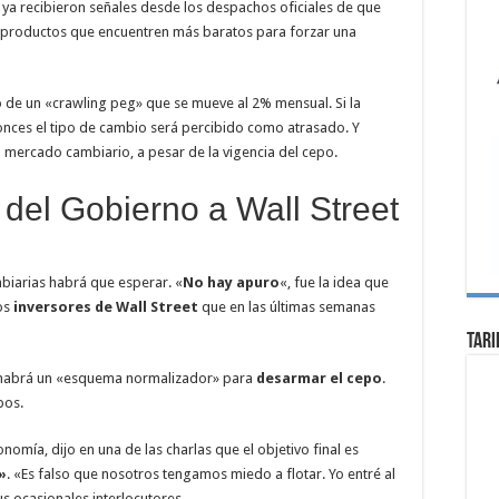
a recibieron señales desde los despachos oficiales de que
ior productos que encuentren más baratos para forzar una
o de un «crawling peg» que se mueve al 2% mensual. Si la
tonces el tipo de cambio será percibido como atrasado. Y
l mercado cambiario, a pesar de la vigencia del cepo.
 del Gobierno a Wall Street
mbiarias habrá que esperar. «
No hay apuro
«, fue la idea que
os
inversores de Wall Street
que en las últimas semanas
Tari
ue habrá un «esquema normalizador» para
desarmar el cepo
.
pos.
nomía, dijo en una de las charlas que el objetivo final es
»
. «Es falso que nosotros tengamos miedo a flotar. Yo entré al
s ocasionales interlocutores.