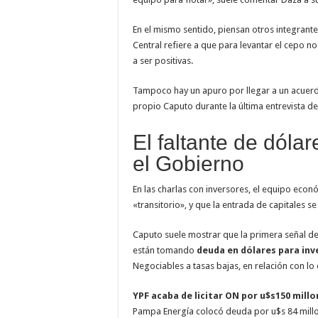
En el mismo sentido, piensan otros integrante
Central refiere a que para levantar el cepo n
a ser positivas.
Tampoco hay un apuro por llegar a un acuerdo
propio Caputo durante la última entrevista de
El faltante de dólar
el Gobierno
En las charlas con inversores, el equipo econ
«transitorio», y que la entrada de capitales 
Caputo suele mostrar que la primera señal d
están tomando
deuda en dólares para inv
Negociables a tasas bajas, en relación con lo
YPF acaba de licitar ON por u$s150 mill
Pampa Energía colocó deuda por u$s 84 millone