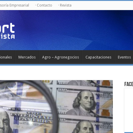
esoría Empresarial
· Contacto
· Revista
ionales
Mercados
Agro – Agronegocios
Capacitaciones
Eventos
Fac