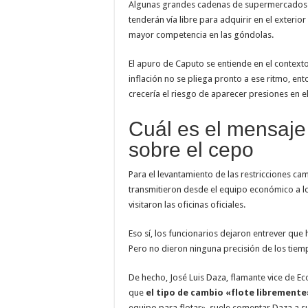
Algunas grandes cadenas de supermercados y
tenderán vía libre para adquirir en el exter
mayor competencia en las góndolas.
El apuro de Caputo se entiende en el context
inflación no se pliega pronto a ese ritmo, en
crecería el riesgo de aparecer presiones en e
Cuál es el mensaje
sobre el cepo
Para el levantamiento de las restricciones ca
transmitieron desde el equipo económico a l
visitaron las oficinas oficiales.
Eso sí, los funcionarios dejaron entrever q
Pero no dieron ninguna precisión de los tiem
De hecho, José Luis Daza, flamante vice de Eco
que
el tipo de cambio «flote libremente
equipo para flotar», suele comentar Daza a su