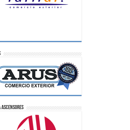
S
A Ascensores