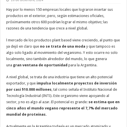
26 de diciembre, 2024
Hay por lo menos 150 empresas locales que lograron insertar sus
productos en el exterior, pero, según estimaciones oficiales,
próximamente otros 600 podrían lograr el mismo objetivo; las
razones de una tendencia que crece a nivel global.
l mercado de los productos plant based viene creciendo, al punto que
ya dejó en claro que
no se trata de una moda
y que tampoco es
algo solo ligado al movimiento del veganismo. Y esto ocurre no solo
localmente, sino también alrededor del mundo, lo que genera
una
gran ventana de oportunidad
para la Argentina.
A nivel global, se trata de una industria que tiene un alto potencial
exportador, y que
impulsa localmente proyectos de inversión
por casi $10.000 millones
, tal como señala el Instituto Nacional de
Tecnología Industrial (INTI). Este organismo viene apoyando al
sector, y no es algo al azar. El potencial es grande:
se estima que en
cinco años el mundo vegano represente el 7,7% del mercado
mundial de proteínas.
Actualmente en la Argentina todavía es un mercado atomizado y