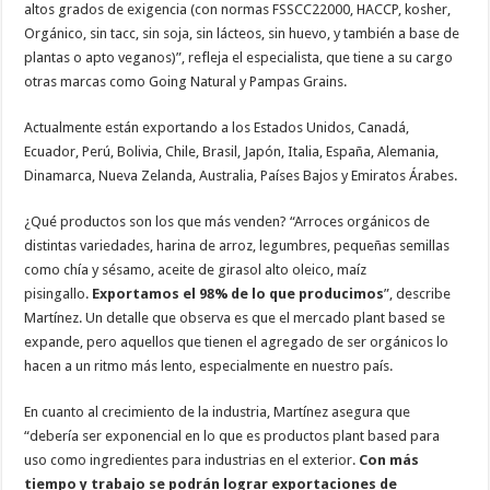
altos grados de exigencia (con normas FSSCC22000, HACCP, kosher,
Orgánico, sin tacc, sin soja, sin lácteos, sin huevo, y también a base de
plantas o apto veganos)”, refleja el especialista, que tiene a su cargo
otras marcas como Going Natural y Pampas Grains.
Actualmente están exportando a los Estados Unidos, Canadá,
Ecuador, Perú, Bolivia, Chile, Brasil, Japón, Italia, España, Alemania,
Dinamarca, Nueva Zelanda, Australia, Países Bajos y Emiratos Árabes.
¿Qué productos son los que más venden? “Arroces orgánicos de
distintas variedades, harina de arroz, legumbres, pequeñas semillas
como chía y sésamo, aceite de girasol alto oleico, maíz
pisingallo.
Exportamos el 98% de lo que producimos
”, describe
Martínez. Un detalle que observa es que el mercado plant based se
expande, pero aquellos que tienen el agregado de ser orgánicos lo
hacen a un ritmo más lento, especialmente en nuestro país.
En cuanto al crecimiento de la industria, Martínez asegura que
“debería ser exponencial en lo que es productos plant based para
uso como ingredientes para industrias en el exterior.
Con más
tiempo y trabajo se podrán lograr exportaciones de