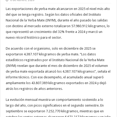
6 de febrero, 2026
Las exportaciones de yerba mate alcanzaron en 2025 el nivel más alto
del que se tenga registro. Según los datos oficiales del Instituto
Nacional de la Yerba Mate (INYM), durante el año pasado las salidas
con destino al mercado externo totalizaron 57.980.912 kilogramos, lo
que representó un crecimiento del 32% frente a 2024 y marcó un
nuevo récord histórico para el sector.
De acuerdo con el organismo, solo en diciembre de 2025 se
exportaron 4.387.107 kilogramos de yerba mate. “Los datos
estadísticos registrados por el Instituto Nacional de la Yerba Mate
(INYM) revelan que durante el mes de diciembre de 2025 el volumen
de yerba mate exportada alcanzó los 4.387.107 kilogramos”, señala el
informe técnico. Con ese desempeño, el acumulado anual superó
ampliamente los 43.807.389 kilogramos exportados en 2024 y dejó
atrás los registros de años anteriores.
La evolución mensual muestra un comportamiento sostenido a lo
largo del año, con picos significativos en el segundo semestre. En
septiembre se exportaron 7.252.770 kilogramos, mientras que en
octubre las ventas externas alcanzaron 6.671.217 kilogramos y en julio