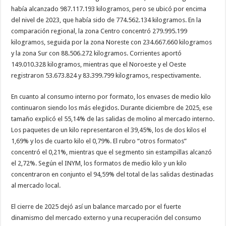
había alcanzado 987.117.193 kilogramos, pero se ubicó por encima
del nivel de 2023, que había sido de 774.562.134 kilogramos. En la
comparación regional, la zona Centro concentró 279.995.199
kilogramos, seguida por la zona Noreste con 234.667.660 kilogramos
y la zona Sur con 88.506.272 kilogramos. Corrientes aportó
149.010.328 kilogramos, mientras que el Noroeste y el Oeste
registraron 53.673.824 y 83.399.799 kilogramos, respectivamente.
En cuanto al consumo interno por formato, los envases de medio kilo
continuaron siendo los más elegidos. Durante diciembre de 2025, ese
tamaño explicó el 55,14% de las salidas de molino al mercado interno.
Los paquetes de un kilo representaron el 39,45%, los de dos kilos el
1,69% y los de cuarto kilo el 0,79%. El rubro “otros formatos”
concentró el 0,21%, mientras que el segmento sin estampillas alcanzó
el 2,72%. Según el INYM, los formatos de medio kilo y un kilo
concentraron en conjunto el 94,59% del total de las salidas destinadas
al mercado local.
El cierre de 2025 dejó así un balance marcado por el fuerte
dinamismo del mercado externo y una recuperación del consumo