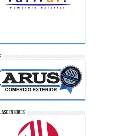
S
A Ascensores