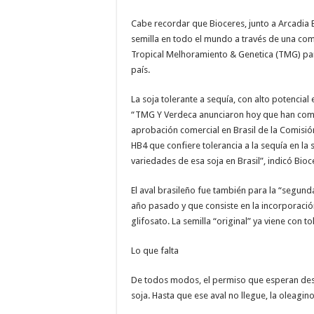
Cabe recordar que Bioceres, junto a Arcadia 
semilla en todo el mundo a través de una com
Tropical Melhoramiento & Genetica (TMG) pa
país.
La soja tolerante a sequía, con alto potencia
“TMG Y Verdeca anunciaron hoy que han compl
aprobación comercial en Brasil de la Comisió
HB4 que confiere tolerancia a la sequía en la
variedades de esa soja en Brasil”, indicó Bio
El aval brasileño fue también para la “segun
año pasado y que consiste en la incorporación
glifosato. La semilla “original” ya viene con 
Lo que falta
De todos modos, el permiso que esperan desd
soja. Hasta que ese aval no llegue, la oleagi