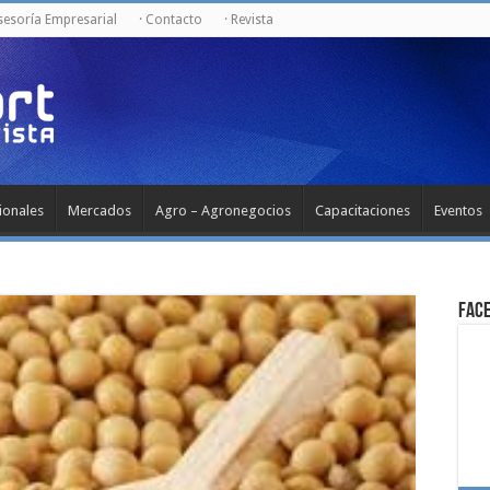
Asesoría Empresarial
· Contacto
· Revista
ionales
Mercados
Agro – Agronegocios
Capacitaciones
Eventos
Fac