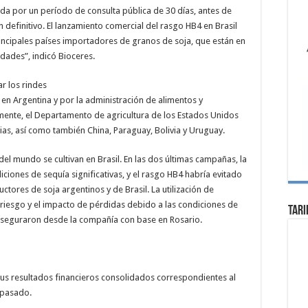
a por un período de consulta pública de 30 días, antes de
efinitivo. El lanzamiento comercial del rasgo HB4 en Brasil
incipales países importadores de granos de soja, que están en
edades”, indicó Bioceres.
r los rindes
en Argentina y por la administración de alimentos y
ente, el Departamento de agricultura de los Estados Unidos
as, así como también China, Paraguay, Bolivia y Uruguay.
del mundo se cultivan en Brasil. En las dos últimas campañas, la
ones de sequía significativas, y el rasgo HB4 habría evitado
tores de soja argentinos y de Brasil. La utilización de
 riesgo y el impacto de pérdidas debido a las condiciones de
Tari
aseguraron desde la compañía con base en Rosario.
sus resultados financieros consolidados correspondientes al
o pasado.