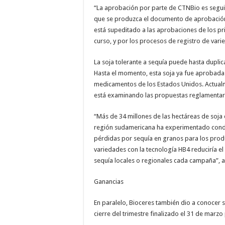
“La aprobación por parte de CTNBio es seguid
que se produzca el documento de aprobación d
está supeditado a las aprobaciones de los pr
curso, y por los procesos de registro de vari
La soja tolerante a sequía puede hasta duplica
Hasta el momento, esta soja ya fue aprobada 
medicamentos de los Estados Unidos. Actualm
está examinando las propuestas reglamentari
“Más de 34 millones de las hectáreas de soja 
región sudamericana ha experimentado condici
pérdidas por sequía en granos para los produc
variedades con la tecnología HB4 reduciría el
sequía locales o regionales cada campaña”, 
Ganancias
En paralelo, Bioceres también dio a conocer 
cierre del trimestre finalizado el 31 de marz