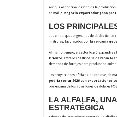
Aunque el principal destino de la producción
animal,
el negocio exportador gana pro
LOS PRINCIPALE
Los embarques argentinos de alfalfa tienen
limítrofes, favorecidos por
la cercanía geo
Al mismo tiempo, el sector logró expandirse
Oriente.
Entre los destinos se destacan
Arab
demanda de forrajes para
producción anima
Las proyecciones oficiales indican que, de ma
podría cerrar 2026 con exportaciones su
por encima de los 75 millones de dólares FOB
LA ALFALFA, UN
ESTRATÉGICA
Además del crecimiento comercial, la alfalfa