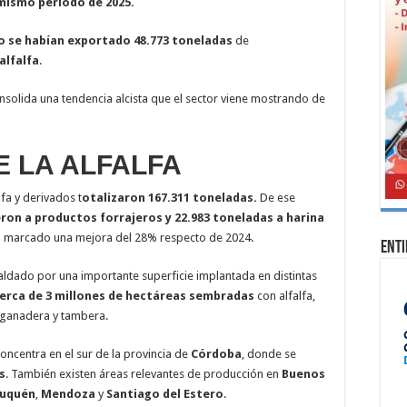
mismo período de 2025.
o se habían exportado 48.773 toneladas
de
alfalfa
.
solida una tendencia alcista que el sector viene mostrando de
 LA ALFALFA
fa y derivados t
otalizaron 167.311 toneladas.
De ese
ron a productos forrajeros y 22.983 toneladas a harina
a marcado una mejora del 28% respecto de 2024.
Ent
paldado por una importante superficie implantada en distintas
erca de 3 millones de hectáreas sembradas
con alfalfa,
d ganadera y tambera.
oncentra en el sur de la provincia de
Córdoba
, donde se
s
. También existen áreas relevantes de producción en
Buenos
uquén
,
Mendoza
y
Santiago del Estero
.