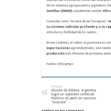
de los sistemas agropecuarios argentinos. D
Semillas (INASE)
, actualmente existen
476 v
Conocida como “la reina de las forrajeras”,
l
su sistema radicular profundo y a su ca
estructura y fertilidad de los suelos.
En ese contexto, el cultivo se posiciona no s
exportaciones
agroindustriales, sino tam
producción
más eficiente de proteínas anim
Fuente: Infocampo
Previous
Aluvión de dólares: Argentina
logró un superávit comercial
histórico en abril con sectores
“sorpresa”