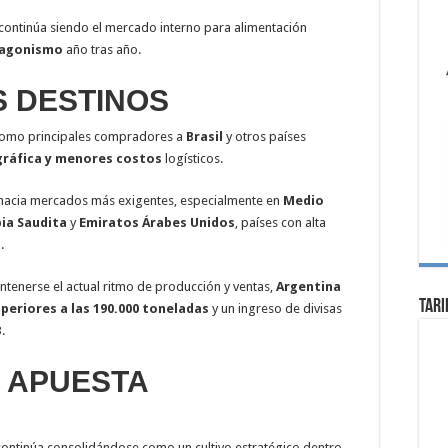
 continúa siendo el mercado interno para alimentación
tagonismo
año tras año.
S DESTINOS
 como principales compradores a
Brasil
y otros países
gráfica y menores costos
logísticos.
 hacia mercados más exigentes, especialmente en
Medio
ia Saudita
y
Emiratos Árabes Unidos
, países con alta
l
.
ntenerse el actual ritmo de producción y ventas,
Argentina
Tari
periores a las 190.000 toneladas
y un ingreso de divisas
.
A APUESTA
 continúa consolidándose como un cultivo estratégico dentro