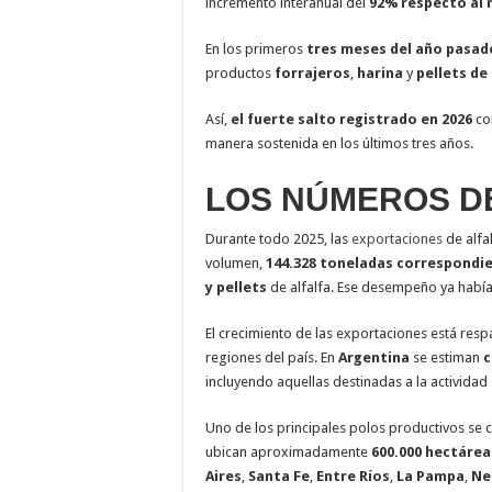
incremento interanual del
92% respecto al 
En los primeros
tres meses del año pasad
productos
forrajeros
,
harina
y
pellets
de
Así,
el fuerte salto registrado en 2026
con
manera sostenida en los últimos tres años.
LOS NÚMEROS DE
Durante todo 2025, las
exportaciones
de alfal
volumen,
144.328 toneladas correspondie
y pellets
de alfalfa. Ese desempeño ya habí
El crecimiento de las exportaciones está res
regiones del país. En
Argentina
se estiman
c
incluyendo aquellas destinadas a la activida
Uno de los principales polos productivos se c
ubican aproximadamente
600.000 hectárea
Aires
,
Santa Fe
,
Entre Ríos
,
La Pampa
,
Ne