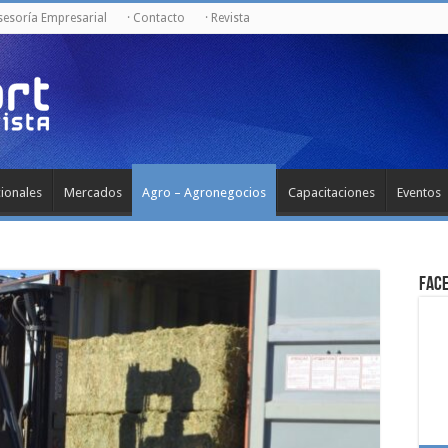
Asesoría Empresarial
· Contacto
· Revista
cionales
Mercados
Agro – Agronegocios
Capacitaciones
Eventos
Fac