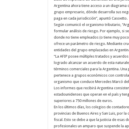
Argentina ahora tiene acceso a un diagrama d
grupo empresario, dónde desarrolla sus negoc
paga en cada jurisdicción”, apuntó Casoetto.
Según comunicó el organismo tributario, “Arg
formular análisis de riesgo. Por ejemplo, si 
donde no tiene empleados (o tiene muy pocos)
ofrece un parámetro de riesgo. Mediante cru
entidades del grupo emplazadas en Argentina
“La AFIP posee múltiples tratados y acuerdos
logrado alcanzar un acuerdo de esta naturale
términos comerciales para la Argentina. Una p
pertenece a grupos económicos con controlant
organismo que conduce Mercedes Marcó del
Los informes que recibirá Argentina consiste
estadounidenses que operan en el país y teng
superiores a 750 millones de euros.
En los últimos días, los colegios de contador
provincias de Buenos Aires y San Luis, por la
fiscal. Esto se debe a que la justicia de esas
profesionales un amparo que suspende la apl