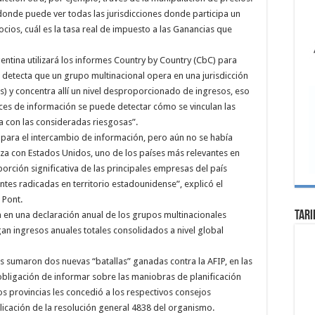
onde puede ver todas las jurisdicciones donde participa un
ios, cuál es la tasa real de impuesto a las Ganancias que
entina utilizará los informes Country by Country (CbC) para
se detecta que un grupo multinacional opera en una jurisdicción
 y concentra allí un nivel desproporcionado de ingresos, eso
ces de información se puede detectar cómo se vinculan las
 con las consideradas riesgosas”.
 para el intercambio de información, pero aún no se había
za con Estados Unidos, uno de los países más relevantes en
orción significativa de las principales empresas del país
es radicadas en territorio estadounidense”, explicó el
 Pont.
Tari
n en una declaración anual de los grupos multinacionales
an ingresos anuales totales consolidados a nivel global
es sumaron dos nuevas “batallas” ganadas contra la AFIP, en las
 obligación de informar sobre las maniobras de planificación
 dos provincias les concedió a los respectivos consejos
icación de la resolución general 4838 del organismo.