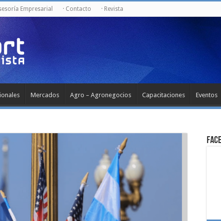
Asesoría Empresarial
· Contacto
· Revista
ionales
Mercados
Agro – Agronegocios
Capacitaciones
Eventos
Fac