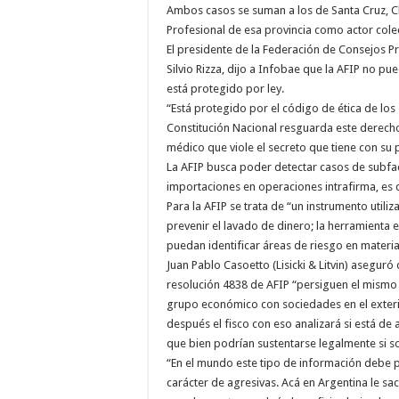
Ambos casos se suman a los de Santa Cruz, Chu
Profesional de esa provincia como actor colec
El presidente de la Federación de Consejos P
Silvio Rizza, dijo a Infobae que la AFIP no pue
está protegido por ley.
“Está protegido por el código de ética de los 
Constitución Nacional resguarda este derecho
médico que viole el secreto que tiene con su p
La AFIP busca poder detectar casos de subfa
importaciones en operaciones intrafirma, es de
Para la AFIP se trata de “un instrumento utiliz
prevenir el lavado de dinero; la herramienta
puedan identificar áreas de riesgo en materi
Juan Pablo Casoetto (Lisicki & Litvin) asegur
resolución 4838 de AFIP “persiguen el mismo f
grupo económico con sociedades en el exterior
después el fisco con eso analizará si está d
que bien podrían sustentarse legalmente si so
“En el mundo este tipo de información debe p
carácter de agresivas. Acá en Argentina le sac