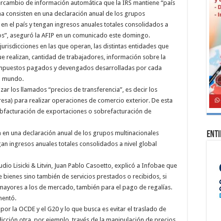
ercambio de información automática que la IRS mantiene “país
na consisten en una declaración anual de los grupos
n el país y tengan ingresos anuales totales consolidados a
ros”, aseguró la AFIP en un comunicado este domingo.
 jurisdicciones en las que operan, las distintas entidades que
e realizan, cantidad de trabajadores, información sobre la
s impuestos pagados y devengados desarrolladas por cada
l mundo.
izar los llamados “precios de transferencia”, es decir los
resa) para realizar operaciones de comercio exterior. De esta
bfacturación de exportaciones o sobrefacturación de
n en una declaración anual de los grupos multinacionales
Ent
an ingresos anuales totales consolidados a nivel global
udio Lisicki & Litvin, Juan Pablo Casoetto, explicó a Infobae que
 bienes sino también de servicios prestados o recibidos, si
ayores a los de mercado, también para el pago de regalías.
mentó.
or la OCDE y el G20 y lo que busca es evitar el traslado de
cción otra, por ejemplo, través de la manipulación de precios.