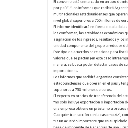
El convenio está enmarcado en un tipo de int
por país”. “Los informes que recibirá Argenti
multinacionales estadounidenses que operan e
nivel global superiores a 750 millones de eu
El informe identificará en forma detallada las
los conforman, las actividades económicas qu
asignación de los ingresos, resultados y lo
entidad componente del grupo alrededor de
Este tipo de acuerdos se relaciona para fiscal
valores que se pactan (en este caso intraemp
manera, se busca poder detectar casos de su
importaciones.
Los informes que recibirá Argentina consiste
estadounidenses que operan en el país y teng
superiores a 750 millones de euros.
El experto en precios de transferencia del est
“no solo incluye exportación o importación de
una empresa obtiene un préstamo a precios m
Cualquier transacción con la casa matriz”, co
“Es un acuerdo importante que es auspiciado p
base de imponible de Ganancias de una jurisdi