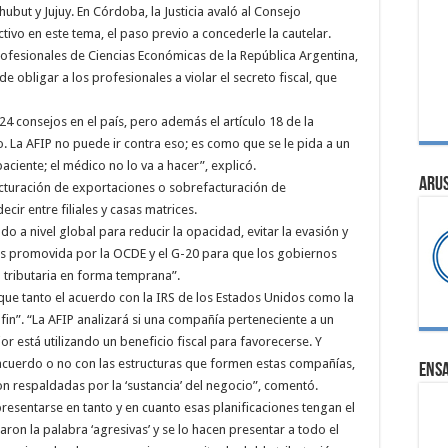
but y Jujuy. En Córdoba, la Justicia avaló al Consejo
tivo en este tema, el paso previo a concederle la cautelar.
rofesionales de Ciencias Económicas de la República Argentina,
de obligar a los profesionales a violar el secreto fiscal, que
24 consejos en el país, pero además el artículo 18 de la
. La AFIP no puede ir contra eso; es como que se le pida a un
aciente; el médico no lo va a hacer”, explicó.
ARU
cturación de exportaciones o sobrefacturación de
cir entre filiales y casas matrices.
ado a nivel global para reducir la opacidad, evitar la evasión y
 es promovida por la OCDE y el G-20 para que los gobiernos
a tributaria en forma temprana”.
ó que tanto el acuerdo con la IRS de los Estados Unidos como la
in”. “La AFIP analizará si una compañía perteneciente a un
 está utilizando un beneficio fiscal para favorecerse. Y
e acuerdo o no con las estructuras que formen estas compañías,
ENS
n respaldadas por la ‘sustancia’ del negocio”, comentó.
resentarse en tanto y en cuanto esas planificaciones tengan el
aron la palabra ‘agresivas’ y se lo hacen presentar a todo el