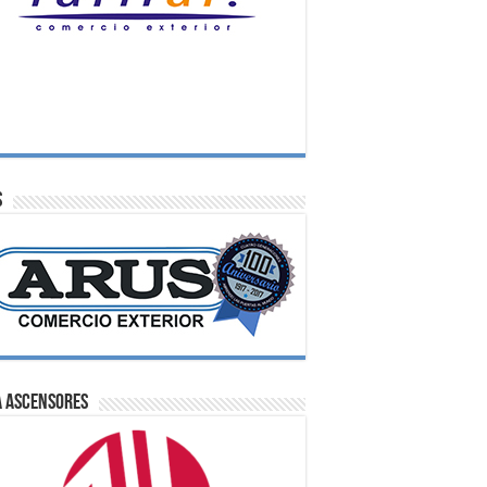
S
A Ascensores