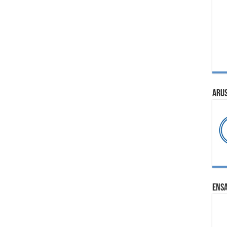
ARU
ENS