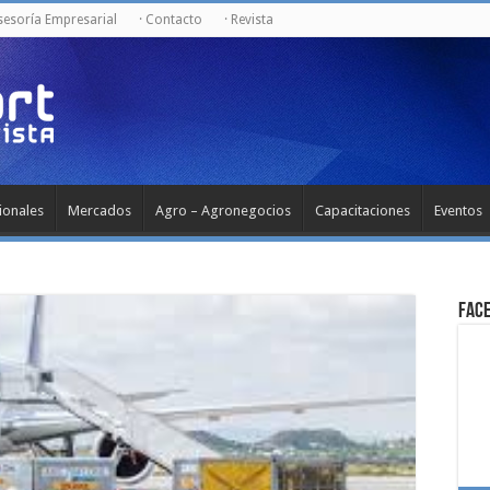
Asesoría Empresarial
· Contacto
· Revista
ionales
Mercados
Agro – Agronegocios
Capacitaciones
Eventos
Fac