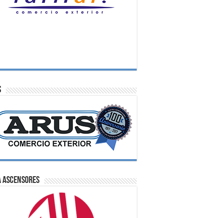
S
A Ascensores