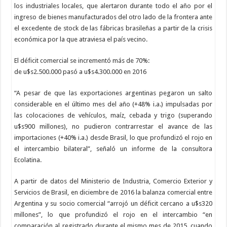
los industriales locales, que alertaron durante todo el año por el
ingreso de bienes manufacturados del otro lado de la frontera ante
el excedente de stock de las fábricas brasileñas a partir de la crisis
económica por la que atraviesa el país vecino.
El déficit comercial se incrementó más de 70%:
de u$s2.500.000 pasó a u$s4.300.000 en 2016
“A pesar de que las exportaciones argentinas pegaron un salto
considerable en el último mes del año (+48% i.a.) impulsadas por
las colocaciones de vehículos, maíz, cebada y trigo (superando
u$s900 millones), no pudieron contrarrestar el avance de las
importaciones (+40% i.a.) desde Brasil, lo que profundizó el rojo en
el intercambio bilateral”, señaló un informe de la consultora
Ecolatina.
A partir de datos del Ministerio de Industria, Comercio Exterior y
Servicios de Brasil, en diciembre de 2016 la balanza comercial entre
Argentina y su socio comercial “arrojó un déficit cercano a u$s320
millones”, lo que profundizó el rojo en el intercambio “en
comparación al registrado durante el mismo mes de 2015, cuando