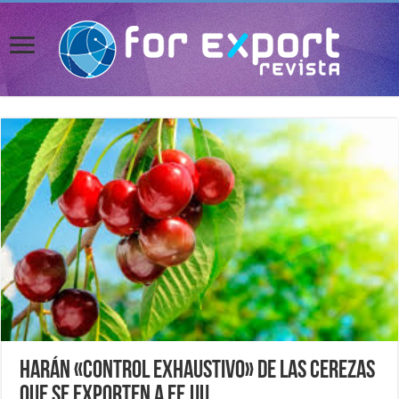
Harán «control exhaustivo» de las cerezas
que se exporten a EE.UU.