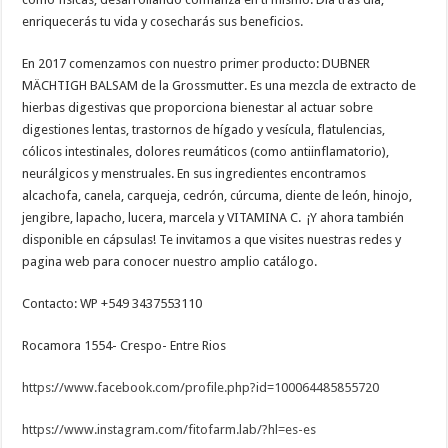
enriquecerás tu vida y cosecharás sus beneficios.
En 2017 comenzamos con nuestro primer producto: DUBNER
MÄCHTIGH BALSAM de la Grossmutter. Es una mezcla de extracto de
hierbas digestivas que proporciona bienestar al actuar sobre
digestiones lentas, trastornos de hígado y vesícula, flatulencias,
cólicos intestinales, dolores reumáticos (como antiinflamatorio),
neurálgicos y menstruales. En sus ingredientes encontramos
alcachofa, canela, carqueja, cedrón, cúrcuma, diente de león, hinojo,
jengibre, lapacho, lucera, marcela y VITAMINA C. ¡Y ahora también
disponible en cápsulas! Te invitamos a que visites nuestras redes y
pagina web para conocer nuestro amplio catálogo.
Contacto: WP +549 3437553110
Rocamora 1554- Crespo- Entre Rios
https://www.facebook.com/profile.php?id=100064485855720
https://www.instagram.com/fitofarm.lab/?hl=es-es