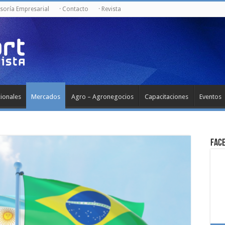
esoría Empresarial
· Contacto
· Revista
cionales
Mercados
Agro – Agronegocios
Capacitaciones
Eventos
Fac