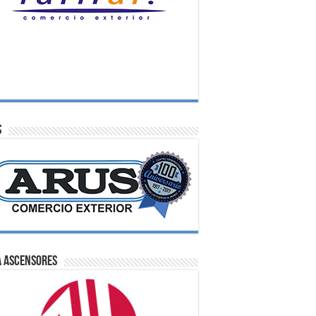
S
A Ascensores