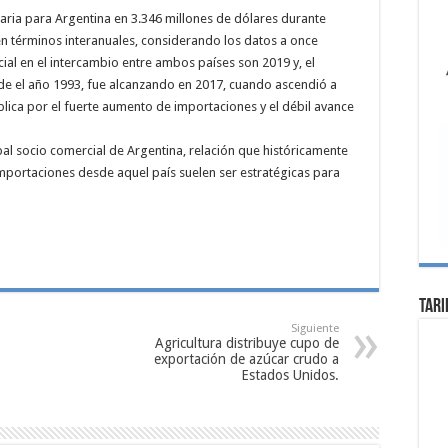
itaria para Argentina en 3.346 millones de dólares durante
n términos interanuales, considerando los datos a once
ial en el intercambio entre ambos países son 2019 y, el
esde el año 1993, fue alcanzando en 2017, cuando ascendió a
xplica por el fuerte aumento de importaciones y el débil avance
ipal socio comercial de Argentina, relación que históricamente
importaciones desde aquel país suelen ser estratégicas para
Tari
Siguiente
Agricultura distribuye cupo de
exportación de azúcar crudo a
Estados Unidos.