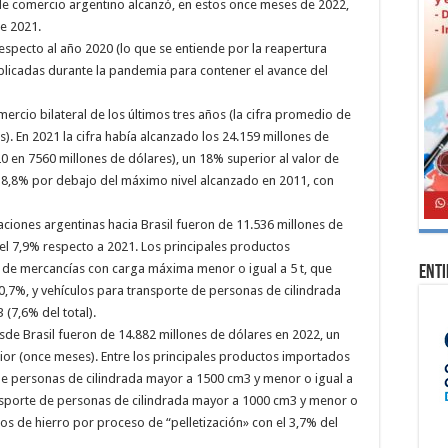
al de comercio argentino alcanzó, en estos once meses de 2022,
e 2021.
especto al año 2020 (lo que se entiende por la reapertura
aplicadas durante la pandemia para contener el avance del
ercio bilateral de los últimos tres años (la cifra promedio de
). En 2021 la cifra había alcanzado los 24.159 millones de
0 en 7560 millones de dólares), un 18% superior al valor de
 38,8% por debajo del máximo nivel alcanzado en 2011, con
aciones argentinas hacia Brasil fueron de 11.536 millones de
el 7,9% respecto a 2021. Los principales productos
 de mercancías con carga máxima menor o igual a 5 t, que
Ent
10,7%, y vehículos para transporte de personas de cilindrada
(7,6% del total).
sde Brasil fueron de 14.882 millones de dólares en 2022, un
erior (once meses). Entre los principales productos importados
de personas de cilindrada mayor a 1500 cm3 y menor o igual a
ansporte de personas de cilindrada mayor a 1000 cm3 y menor o
os de hierro por proceso de “pelletización» con el 3,7% del