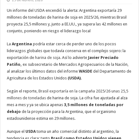
25 de febrero, 2026
Un informe del USDA encendió la alerta: Argentina exportaría 29
millones de toneladas de harina de soja en 2025/26, mientras Brasil
proyecta 25,5 millones y, junto a EE.UU., ya supera las 42 millones en
conjunto, poniendo en riesgo el liderazgo local
La
Argentina
podría estar cerca de perder uno de los pocos
liderazgos globales que todavía conserva en el complejo sojero: la
exportación de
harina de soja
. Así lo advierte
Javier Preciado
Patiño,
ex subsecretario de Mercados Agropecuarios de la Nación,
al analizar los últimos datos del informe
WASDE
del Departamento de
Agricultura de los Estados Unidos
(USDA).
Según el reporte,
Brasil exportaría en la campaña 2025/26 unas 25,5
millones de toneladas
de harina de soja. La cifra fue ajustada al alza
mes a mes y ya se ubica apenas
3,5 millones de toneladas por
debajo
de la proyección para la Argentina, que el organismo
estadounidense estima en 29 millones.
Aunque el
USDA
toma un año comercial distinto al argentino, la
tendencia es clara: tanto
Brasil como Estados Unidos vienen