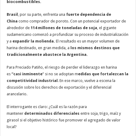
biocombustibles.
Brasil
, por su parte, enfrenta una
fuerte dependencia de
China
como comprador de poroto. Con un potencial exportador de
alrededor de
114 millones de toneladas de soja
, el gigante
sudamericano comenzó a profundizar su proceso de industrialización
y a
expandir la molienda.
El resultado es un mayor volumen de
harina destinado, en gran medida, a
los mismos destinos que
tradicionalmente abastece la Argentina.
Para Preciado Patiño, el riesgo de perder el liderazgo en harina
es
“casi inminente
” si no se adoptan m
edidas que fortalezcan la
competitividad industrial
. En ese marco, vuelve a escena la
discusión sobre los derechos de exportación y el diferencial
arancelario.
El interrogante es claro: ¿Cuál es la razón para
mantener
determinados diferenciales
entre soja, trigo, maíz y
girasol si el objetivo histórico fue promover el agregado de valor
local?