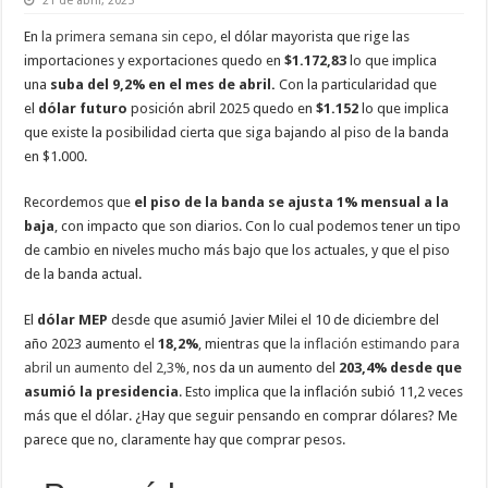
21 de abril, 2025
En
la primera semana sin cepo,
el dólar mayorista que rige las
importaciones y exportaciones quedo en
$1.172,83
lo que implica
una
suba del 9,2% en el mes de abril.
Con la particularidad que
el
dólar futuro
posición abril 2025 quedo en
$1.152
lo que implica
que existe la posibilidad cierta que siga bajando al piso de la banda
en $1.000.
Recordemos que
el piso de la banda se ajusta 1% mensual a la
baja
, con impacto que son diarios. Con lo cual podemos tener un tipo
de cambio en niveles mucho más bajo que los actuales, y que el piso
de la banda actual.
El
dólar MEP
desde que asumió Javier Milei el 10 de diciembre del
año 2023 aumento el
18,2%
, mientras que
la inflación estimando para
abril un aumento del 2,3%,
nos da un aumento del
203,4% desde que
asumió la presidencia
. Esto implica que la inflación subió 11,2 veces
más que el dólar. ¿Hay que seguir pensando en comprar dólares? Me
parece que no, claramente hay que comprar pesos.