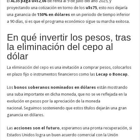
El
AL35 paga u$s2,06
de renta al 9 de julio del año 2025, y
proyectando una cotización en torno de los
u$s75
, esto nos dejaría
una ganancia de
150% en dólares
en un periodo de tiempo inferior
a 90 días, si es que el programa económico sigue su marcha exitosa.
En qué invertir los pesos, tras
la eliminación del cepo al
dólar
La
eliminación del cepo
es una invitación a comprar pesos, colocarlos
en plazo fijo o instrumentos financieros como las
Lecap o Boncap.
Los
bonos soberanos nominados en dólares
están mostrando
una suba importante en dicha moneda, que no se ve reflejada en la
evolución en pesos por la apreciación de la moneda
nacional. Seguimos sosteniendo que estos títulos dejarán una gran
ganancia en dólares.
Las
acciones son el futuro
, esperamos una pronta recuperación, si
Estados Unidos logra un buen acuerdo comercial con la Unión