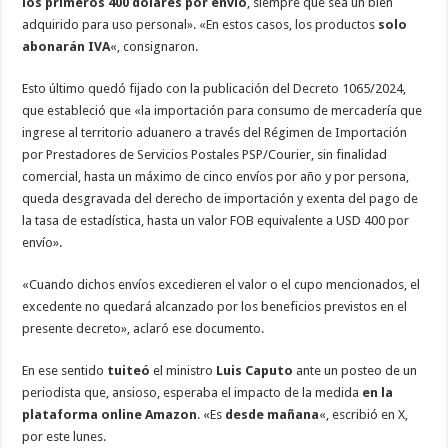
los primeros 400 dólares por envío
, siempre que sea un bien
adquirido para uso personal». «En estos casos, los productos
solo
abonarán IVA
«, consignaron.
Esto último quedó fijado con la publicación del Decreto 1065/2024,
que estableció que «la importación para consumo de mercadería que
ingrese al territorio aduanero a través del Régimen de Importación
por Prestadores de Servicios Postales PSP/Courier, sin finalidad
comercial, hasta un máximo de cinco envíos por año y por persona,
queda desgravada del derecho de importación y exenta del pago de
la tasa de estadística, hasta un valor FOB equivalente a USD 400 por
envío».
«Cuando dichos envíos excedieren el valor o el cupo mencionados, el
excedente no quedará alcanzado por los beneficios previstos en el
presente decreto», aclaró ese documento.
En ese sentido
tuiteó
el ministro
Luis Caputo
ante un posteo de un
periodista que, ansioso, esperaba el impacto de la medida
en la
plataforma online Amazon
. «Es
desde mañana
«, escribió en X,
por este lunes.