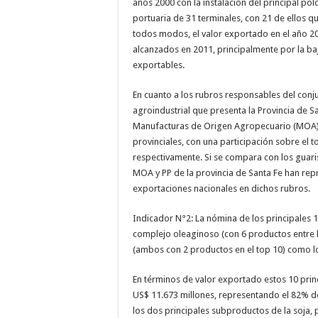
años 2000 con la instalación del principal pol
portuaria de 31 terminales, con 21 de ellos q
todos modos, el valor exportado en el año 2
alcanzados en 2011, principalmente por la ba
exportables.
En cuanto a los rubros responsables del conju
agroindustrial que presenta la Provincia de Sa
Manufacturas de Origen Agropecuario (MOA) 
provinciales, con una participación sobre el 
respectivamente. Si se compara con los guar
MOA y PP de la provincia de Santa Fe han re
exportaciones nacionales en dichos rubros.
Indicador N°2: La nómina de los principales 
complejo oleaginoso (con 6 productos entre l
(ambos con 2 productos en el top 10) como los
En términos de valor exportado estos 10 princ
US$ 11.673 millones, representando el 82% de
los dos principales subproductos de la soja, p