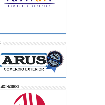
S
A Ascensores