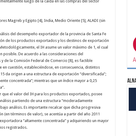
amentalmente luego de la caída en las compras del sector
s Magreb y Egipto [4], India, Medio Oriente [5], ALADI (sin
análisis del desempeño exportador de la provincia de Santa Fe
ción de los productos exportados y los destinos de exportación
). Metodológicamente, el IH asume un valor máximo de 1, el cual
n posible. De acuerdo a las consideraciones del
 de la Comisión Federal de Comercio [8], es factible
ice en cuestión, estableciéndose, en consecuencia, distintos
15 da origen a una estructura de exportación “diversificada”;
ALN
mente concentrada”; mientras que un índice mayor a 0,25
a”.
ar que el valor del IH para los productos exportados, posee
o análisis partiendo de una estructura “moderadamente
ajo análisis. Es importante recalcar que dicha progresiva
 (en términos de valor), se acentúa a partir del año 2011
a exportadora “altamente concentrada” y adquiriendo un mayor
ños registrados.