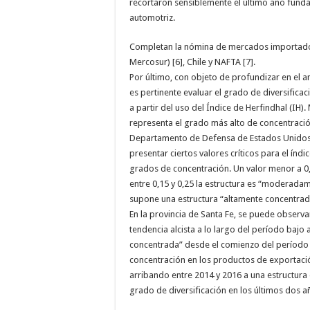
recortaron sensiblemente el último año fund
automotriz.
Completan la nómina de mercados importadore
Mercosur) [6], Chile y NAFTA [7].
Por último, con objeto de profundizar en el 
es pertinente evaluar el grado de diversifica
a partir del uso del Índice de Herfindhal (IH
representa el grado más alto de concentració
Departamento de Defensa de Estados Unidos y
presentar ciertos valores críticos para el índ
grados de concentración. Un valor menor a 0,
entre 0,15 y 0,25 la estructura es “moderada
supone una estructura “altamente concentrad
En la provincia de Santa Fe, se puede observ
tendencia alcista a lo largo del período baj
concentrada” desde el comienzo del período b
concentración en los productos de exportación
arribando entre 2014 y 2016 a una estructur
grado de diversificación en los últimos dos a