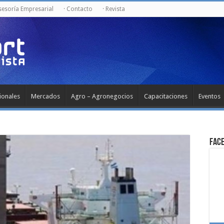
Asesoría Empresarial
· Contacto
· Revista
ionales
Mercados
Agro – Agronegocios
Capacitaciones
Eventos
Fac