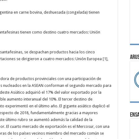
Argentina en carne bovina, deshuesada (congelada) tienen
santafesinas tienen como destino cuatro mercados: Unión
 santafesinas, se despachan productos hacia los cinco
ARU
rtaciones se dirigieron a cuatro mercados: Unión Europea [1],
dora de productos provinciales con una participación de
cos nucleados en la ASEAN conforman el segundo mercado para
udeste Asiático adquirió el 17% del valor exportado por la
le aumento interanual del 10%. El tercer destino de
to experimentó en el último año. El gigante asiático duplicó el
 respecto de 2018, fundamentalmente gracias a mayores
ENS
este último rubro se aumentó además la calidad de la
or. El cuarto mercado de exportación es el Mercosur, con una
ompras de los países vecinos miembro del mercado común se