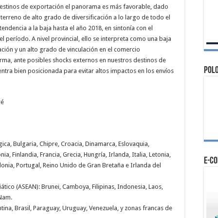
 destinos de exportación el panorama es más favorable, dado
terreno de alto grado de diversificación a lo largo de todo el
tendencia a la baja hasta el año 2018, en sintonía con el
el período. A nivel provincial, ello se interpreta como una baja
ión y un alto grado de vinculación en el comercio
forma, ante posibles shocks externos en nuestros destinos de
Polo
entra bien posicionada para evitar altos impactos en los envíos
ré
gica, Bulgaria, Chipre, Croacia, Dinamarca, Eslovaquia,
ia, Finlandia, Francia, Grecia, Hungría, Irlanda, Italia, Letonia,
e-c
lonia, Portugal, Reino Unido de Gran Bretaña e Irlanda del
iático (ASEAN): Brunei, Camboya, Filipinas, Indonesia, Laos,
 Nam.
ina, Brasil, Paraguay, Uruguay, Venezuela, y zonas francas de