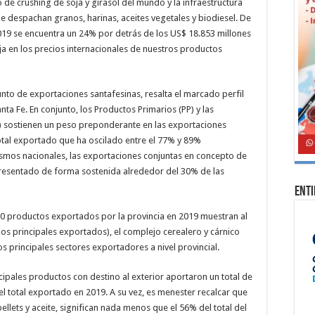
o de crushing de soja y girasol del mundo y la infraestructura
ue despachan granos, harinas, aceites vegetales y biodiesel. De
019 se encuentra un 24% por detrás de los US$ 18.853 millones
ja en los precios internacionales de nuestros productos
nto de exportaciones santafesinas, resalta el marcado perfil
nta Fe. En conjunto, los Productos Primarios (PP) y las
sostienen un peso preponderante en las exportaciones
total exportado que ha oscilado entre el 77% y 89%
ismos nacionales, las exportaciones conjuntas en concepto de
presentado de forma sostenida alrededor del 30% de las
Ent
10 productos exportados por la provincia en 2019 muestran al
os principales exportados), el complejo cerealero y cárnico
 principales sectores exportadores a nivel provincial.
ipales productos con destino al exterior aportaron un total de
l total exportado en 2019. A su vez, es menester recalcar que
ellets y aceite, significan nada menos que el 56% del total del