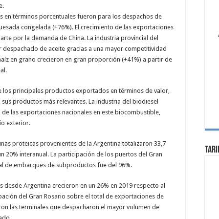
e.
es en términos porcentuales fueron para los despachos de
uesada congelada (+76%). El crecimiento de las exportaciones
te por la demanda de China. La industria provincial del
or despachado de aceite gracias a una mayor competitividad
maíz en grano crecieron en gran proporción (+41%) a partir de
al.
 de los principales productos exportados en términos de valor,
sus productos más relevantes. La industria del biodiesel
 de las exportaciones nacionales en este biocombustible,
o exterior.
inas proteicas provenientes de la Argentina totalizaron 33,7
Tari
 20% interanual. La participación de los puertos del Gran
total de embarques de subproductos fue del 96%.
es desde Argentina crecieron en un 26% en 2019 respecto al
ipación del Gran Rosario sobre el total de exportaciones de
eron las terminales que despacharon el mayor volumen de
ado.