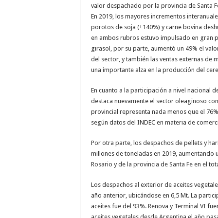
valor despachado por la provincia de Santa F
En 2019, los mayores incrementos interanual
porotos de soja (+140%) y carne bovina desh
en ambos rubros estuvo impulsado en gran par
girasol, por su parte, aumentó un 49% el val
del sector, y también las ventas externas de 
una importante alza en la producción del cere
En cuanto a la participación a nivel nacional
destaca nuevamente el sector oleaginoso con 
provincial representa nada menos que el 76%
según datos del INDEC en materia de comerci
Por otra parte, los despachos de pellets y har
millones de toneladas en 2019, aumentando un
Rosario y de la provincia de Santa Fe en el 
Los despachos al exterior de aceites vegetal
año anterior, ubicándose en 6,5 Mt. La partic
aceites fue del 93%. Renova y Terminal VI fu
aceites vegetales desde Argentina el año pas