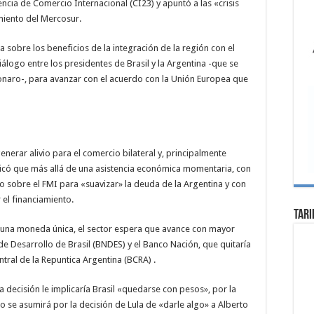
encia de Comercio Internacional (CI23) y apuntó a las «crisis
miento del Mercosur.
a sobre los beneficios de la integración de la región con el
álogo entre los presidentes de Brasil y la Argentina -que se
sonaro-, para avanzar con el acuerdo con la Unión Europea que
rar alivio para el comercio bilateral y, principalmente
licó que más allá de una asistencia económica momentaria, con
o sobre el FMI para «suavizar» la deuda de la Argentina y con
 el financiamiento.
Tari
 una moneda única, el sector espera que avance con mayor
 de Desarrollo de Brasil (BNDES) y el Banco Nación, que quitaría
tral de la Repuntica Argentina (BCRA) .
a decisión le implicaría Brasil «quedarse con pesos», por la
lo se asumirá por la decisión de Lula de «darle algo» a Alberto