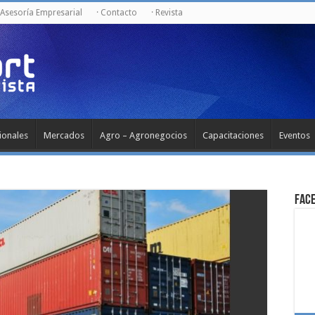
 Asesoría Empresarial
· Contacto
· Revista
ionales
Mercados
Agro – Agronegocios
Capacitaciones
Eventos
Fac