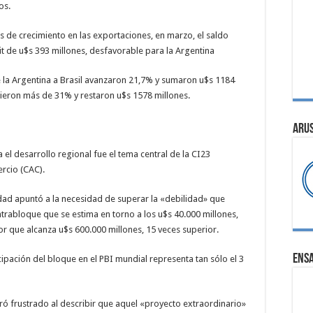
os.
s de crecimiento en las exportaciones, en marzo, el saldo
t de u$s 393 millones, desfavorable para la Argentina
e la Argentina a Brasil avanzaron 21,7% y sumaron u$s 1184
cieron más de 31% y restaron u$s 1578 millones.
ARU
a el desarrollo regional fue el tema central de la CI23
rcio (CAC).
idad apuntó a la necesidad de superar la «debilidad» que
ntrabloque que se estima en torno a los u$s 40.000 millones,
or que alcanza u$s 600.000 millones, 15 veces superior.
ENS
cipación del bloque en el PBI mundial representa tan sólo el 3
ó frustrado al describir que aquel «proyecto extraordinario»