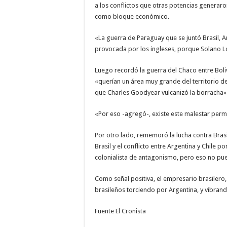
a los conflictos que otras potencias generaron
como bloque económico.
«La guerra de Paraguay que se juntó Brasil, A
provocada por los ingleses, porque Solano L
Luego recordó la guerra del Chaco entre Boliv
«querían un área muy grande del territorio d
que Charles Goodyear vulcanizó la borracha»
«Por eso -agregó-, existe este malestar perma
Por otro lado, rememoró la lucha contra Brasi
Brasil y el conflicto entre Argentina y Chile 
colonialista de antagonismo, pero eso no pued
Como señal positiva, el empresario brasilero
brasileños torciendo por Argentina, y vibrand
Fuente El Cronista