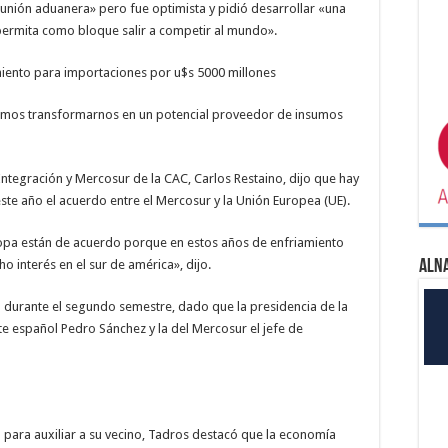
 unión aduanera» pero fue optimista y pidió desarrollar «una
permita como bloque salir a competir al mundo».
miento para importaciones por u$s 5000 millones
demos transformarnos en un potencial proveedor de insumos
Integración y Mercosur de la CAC, Carlos Restaino, dijo que hay
ste año el acuerdo entre el Mercosur y la Unión Europea (UE).
ropa están de acuerdo porque en estos años de enfriamiento
 interés en el sur de américa», dijo.
ALN
á durante el segundo semestre, dado que la presidencia de la
e español Pedro Sánchez y la del Mercosur el jefe de
para auxiliar a su vecino, Tadros destacó que la economía