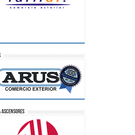
S
A Ascensores