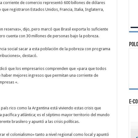
la corriente de comercio representó 600 billones de dólares
 que registraron Estados Unidos, Francia, Italia, Inglaterra,
 reservas», dijo, pero marcó que Brasil exporta lo suficiente
ero cuenta con 30 millones de personas bajo la pobreza.
Polo
ncia social sacar a esta población de la pobreza con programa
ribuciones», destacó.
ndicó que los empresarios comprenden que «para que todos
e haber mejores ingresos que permitan una corriente de
mpresas «.
e-c
ís rico como la Argentina está viviendo estas crisis que
ta pacífica y atlántica; es el séptimo mayor territorio del mundo
rente brasilero y apuntó a las crisis políticas.
rar el colonialismo» tanto a nivel regional como local y apuntó