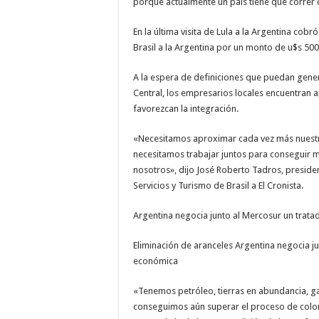
porque actualmente un país tiene que correr d
En la última visita de Lula a la Argentina co
Brasil a la Argentina por un monto de u$s 500
A la espera de definiciones que puedan genera
Central, los empresarios locales encuentran a
favorezcan la integración.
«Necesitamos aproximar cada vez más nuestr
necesitamos trabajar juntos para conseguir m
nosotros», dijo José Roberto Tadros, presid
Servicios y Turismo de Brasil a El Cronista.
Argentina negocia junto al Mercosur un trat
Eliminación de aranceles Argentina negocia j
económica
«Tenemos petróleo, tierras en abundancia, ga
conseguimos aún superar el proceso de coloni