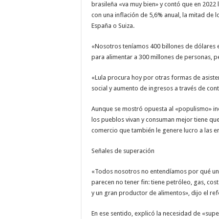
brasileña «va muy bien» y contó que en 2022 
con una inflación de 5,6% anual, la mitad de lo
España o Suiza.
«Nosotros teníamos 400 billones de dólares en
para alimentar a 300 millones de personas, p
«Lula procura hoy por otras formas de asiste
social y aumento de ingresos a través de cont
Aunque se mostró opuesta al «populismo» i
los pueblos vivan y consuman mejor tiene qu
comercio que también le genere lucro a las e
Señales de superación
«Todos nosotros no entendíamos por qué un pa
parecen no tener fin: tiene petróleo, gas, cos
y un gran productor de alimentos», dijo el refe
En ese sentido, explicó la necesidad de «supe