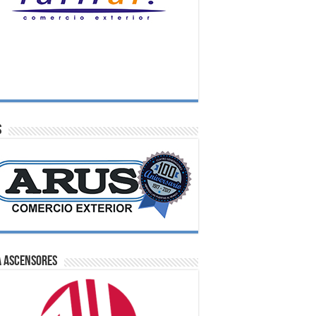
S
A Ascensores