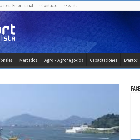
sesoría Empresarial
· Contacto
· Revista
ionales
Mercados
Agro – Agronegocios
Capacitaciones
Eventos
Fac