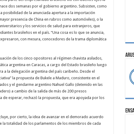
 hace dos semanas por el gobierno argentino. Subsisten, como
 posibilidad de la anunciada apertura a la importación
mayor presencia de China en rubros como automóviles), o la
niversitarios y los servicios de salud para extranjeros, que
diantes brasileños en el país. “Una cosa es lo que se anuncia,
, expresaron, con mesura, conocedores de la trama diplomática
ARU
tuación de los cinco opositores al régimen chavista asilados,
tica argentina en Caracas, a cargo del Estado brasileño luego
a a la delegación argentina del país caribeño. Desde el
ativa” la propuesta de Bukele a Maduro, consistente en el
ados y el gendarme argentino Nahuel Gallo (detenido en las
radero) a cambio de la salida de más de 200 presos
a de esperar, rechazó la propuesta, que era apoyada por los
ENS
cluye, por cierto, la idea de avanzar en el demorado acuerdo
de la totalidad de los parlamentos de los miembros de cada