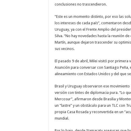
conclusiones no trascendieron.
“Este es un momento distinto, por eso las sol
los intereses de cada país”, comentaron des
Uruguay, ya con el Frente Amplio del preside
Silva. “No hay novedades hasta la reunión de 
Martín, aunque dejaron trascender su optimis
sus vecinos.
El pasado 9 de abril, Milei visitó por primera
Asunción para conversar con Santiago Peña, e
alineamiento con Estados Unidos y del que se
Brasil y Uruguay observaron ese movimiento 
versión con tintes de diplomacia pura. “Lo que
Mercosur”, afirmaron desde Brasilia y Monte
un “lastre” y un obstáculo para un TLC con T
propia Casa Rosada y reconvertida en un “ac
mundial.
Por lo bajo, desde Itamaraty aseguran que b