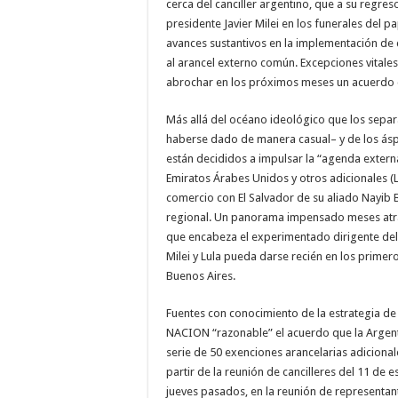
cerca del canciller argentino, que a su regr
presidente Javier Milei en los funerales del 
avances sustantivos en la implementación de 
al arancel externo común. Excepciones vitale
abrochar en los próximos meses un acuerdo 
Más allá del océano ideológico que los separa
haberse dado de manera casual– y de los áspe
están decididos a impulsar la “agenda extern
Emiratos Árabes Unidos y otros adicionales (L
comercio con El Salvador de su aliado Nayib B
regional. Un panorama impensado meses atrás,
que encabeza el experimentado dirigente del 
Milei y Lula pueda darse recién en los primer
Buenos Aires.
Fuentes con conocimiento de la estrategia de 
NACION “razonable” el acuerdo que la Argenti
serie de 50 exenciones arancelarias adicionale
partir de la reunión de cancilleres del 11 de e
jueves pasados, en la reunión de represent