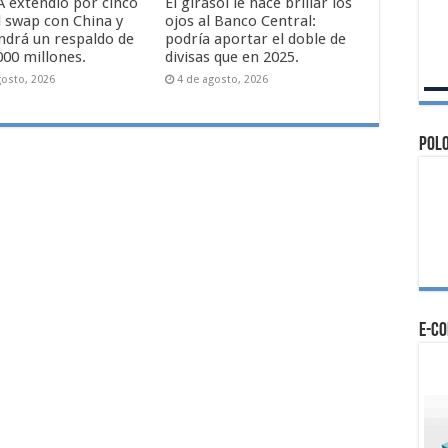
A extendió por cinco
El girasol le hace brillar los
l swap con China y
ojos al Banco Central:
drá un respaldo de
podría aportar el doble de
000 millones.
divisas que en 2025.
gosto, 2026
4 de agosto, 2026
Polo
e-c