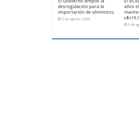
El Gobierno amplió la
El BCR
desregulación para la
años e
importación de alimentos.
manten
u$s19.
5 de agosto, 2026
5 de a