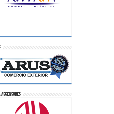
S
A Ascensores