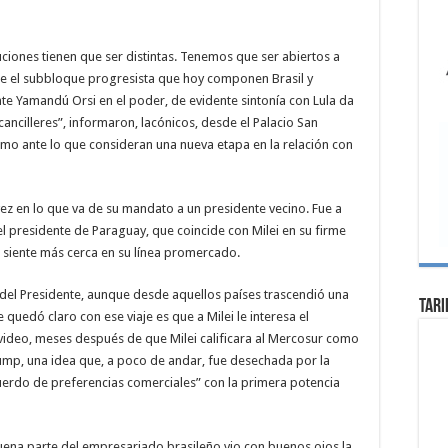
uciones tienen que ser distintas. Tenemos que ser abiertos a
de el subbloque progresista que hoy componen Brasil y
nte Yamandú Orsi en el poder, de evidente sintonía con Lula da
cancilleres”, informaron, lacónicos, desde el Palacio San
mo ante lo que consideran una nueva etapa en la relación con
 vez en lo que va de su mandato a un presidente vecino. Fue a
l presidente de Paraguay, que coincide con Milei en su firme
 siente más cerca en su línea promercado.
del Presidente, aunque desde aquellos países trascendió una
Tari
 quedó claro con ese viaje es que a Milei le interesa el
video, meses después de que Milei calificara al Mercosur como
rump, una idea que, a poco de andar, fue desechada por la
uerdo de preferencias comerciales” con la primera potencia
uena parte del empresariado brasileño vio con buenos ojos la