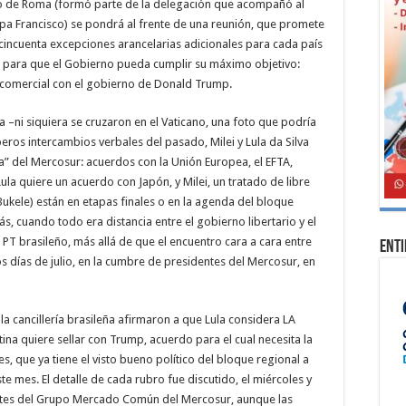
eso de Roma (formó parte de la delegación que acompañó al
papa Francisco) se pondrá al frente de una reunión, que promete
cincuenta excepciones arancelarias adicionales para cada país
s para que el Gobierno pueda cumplir su máximo objetivo:
comercial con el gobierno de Donald Trump.
 –ni siquiera se cruzaron en el Vaticano, una foto que podría
ros intercambios verbales del pasado, Milei y Lula da Silva
a” del Mercosur: acuerdos con la Unión Europea, el EFTA,
ula quiere un acuerdo con Japón, y Milei, un tratado de libre
ukele) están en etapas finales o en la agenda del bloque
 cuando todo era distancia entre el gobierno libertario y el
PT brasileño, más allá de que el encuentro cara a cara entre
Ent
os días de julio, en la cumbre de presidentes del Mercosur, en
la cancillería brasileña afirmaron a que Lula considera LA
na quiere sellar con Trump, acuerdo para el cual necesita la
s, que ya tiene el visto bueno político del bloque regional a
ste mes. El detalle de cada rubro fue discutido, el miércoles y
antes del Grupo Mercado Común del Mercosur, aunque las