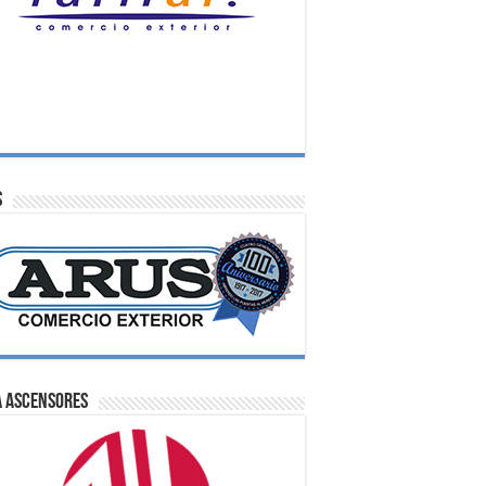
S
A Ascensores