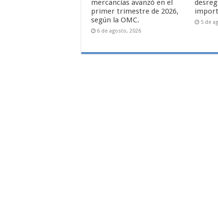
mercancías avanzó en el
desreg
primer trimestre de 2026,
import
según la OMC.
5 de a
6 de agosto, 2026