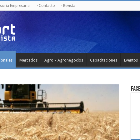
esoría Empresarial
· Contacto
· Revista
ionales
Mercados
Agro – Agronegocios
Capacitaciones
Eventos
Fac