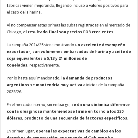
fábricas vienen mejorando, llegando incluso a valores positivos para
el caso de la harina.
Al no compensar estas primas las subas registradas en el mercado de
Chicago,
el resultado final son precios FOB crecientes.
La campaña 2024/25 viene mostrando
un excelente desempeño
exportador, con volúmenes embarcados de harina y aceite de
soja equivalentes a 5,13 y 21 millones de
toneladas,
respectivamente.
Por lo hasta aquí mencionado,
la demanda de productos
argentinos se mantendría muy activa
a inicios de la campaña
2025/26.
En el mercado interno, sin embargo,
se da una dinámica diferente
con la oleaginosa manteniéndose firme en torno a los 320
dólares, producto de una secuencia de factores específicos
.
En primer lugar,
operan las expectativas de cambios en los
derechos de exportación; aun cuando el Gobierno ha