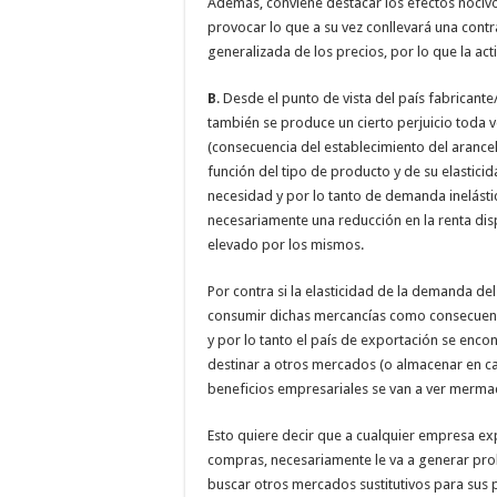
Además, conviene destacar los efectos nocivos
provocar lo que a su vez conllevará una cont
generalizada de los precios, por lo que la ac
B
. Desde el punto de vista del país fabricant
también se produce un cierto perjuicio toda v
(consecuencia del establecimiento del aranc
función del tipo de producto y de su elastici
necesidad y por lo tanto de demanda inelásti
necesariamente una reducción en la renta di
elevado por los mismos.
Por contra si la elasticidad de la demanda de
consumir dichas mercancías como consecuenc
y por lo tanto el país de exportación se enc
destinar a otros mercados (o almacenar en ca
beneficios empresariales se van a ver merma
Esto quiere decir que a cualquier empresa ex
compras, necesariamente le va a generar pr
buscar otros mercados sustitutivos para sus p