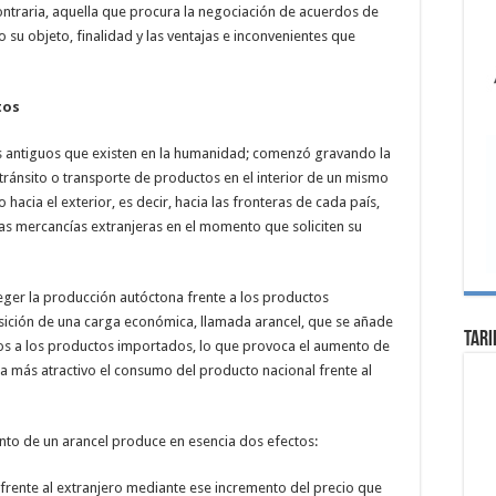
 contraria, aquella que procura la negociación de acuerdos de
 su objeto, finalidad y las ventajas e inconvenientes que
tos
ás antiguos que existen en la humanidad; comenzó gravando la
tránsito o transporte de productos en el interior de un mismo
hacia el exterior, es decir, hacia las fronteras de cada país,
las mercancías extranjeras en el momento que soliciten su
ger la producción autóctona frente a los productos
sición de una carga económica, llamada arancel, que se añade
Tari
cios a los productos importados, lo que provoca el aumento de
a más atractivo el consumo del producto nacional frente al
nto de un arancel produce en esencia dos efectos:
frente al extranjero mediante ese incremento del precio que