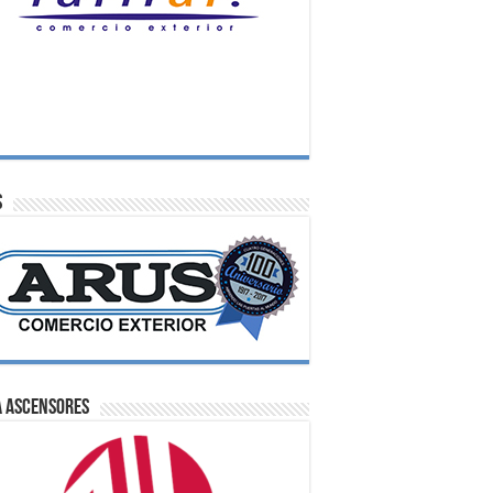
S
A Ascensores