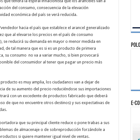
 que tendrá la espiral inflacionista que los aranceles van a
racción del consumo, consecuencia de la elevación
tividad económica del país se verá reducida.
e/vendedor hacia el país que establece el arancel generalizado
ez que al elevarse los precios en el país de consumo
el), se reducirá su demanda en mayor o menor medida en
Polo
dad, de tal manera que es si es un producto de primera
ca, su consumo no va a variar mucho, si bien provocará
sponible del consumidor al tener que pagar un precio más
l producto es muy amplia, los ciudadanos van a dejar de
ia de su aumento del precio reduciéndose sus importaciones
ontrará con un excedente de productos fabricado que deberá
so de que no encuentre otros destinos) y sus expectativas de
e-c
das.
portadora que su principal cliente reduce o pone trabas a sus
oblemas de almacenaje o de sobreproducción forzándole a
roductos si quiere mantener igual nivel de ventas.