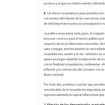
provoca y al que nos hemos venido refiriend
b.
Un efecto recaudatorio pues permite a los 
con motivo del tránsito de las mercancías ex
de vital importancia para sus presupuestos n
La política arancelaria sería, pues, el conjun
procurar recursos para el tesoro público por
respecto de las producciones nacionales, de t
sabe conjugar armónicamente las necesidades
recaudatorias, siendo a la vez selectivos en 
quiere proteger evitando la imposición de ar
con la finalidad recaudatoria, conllevarían ef
inflación y la contracción del consumo con su
Bruto nacional.
Por todo ello, podemos concluir que una ele
considerable de la recaudación impositiva, p
exponencialmente la espiral inflacionista que
2. Efectos de los denominados arancele