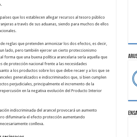
o.
países que los establecen allegar recursos al tesoro público
tranjeras a través de sus aduanas, siendo para muchos de ellos
acionales.
to de reglas que pretenden armonizar los dos efectos, es decir,
 un lado, pero también ejercer un cierto proteccionismo
ARU
al forma que una buena política arancelaria sería aquella que
 de protección nacional frente a las necesidades
cuanto a los productos sobre los que debe recaer y a los que se
anceles generalizados e indiscriminados que, si bien cumplen
ectos perjudiciales, principalmente el incremento de la
 repercusión en la negativa evolución del Producto Interior
vación indiscriminada del arancel provocará un aumento
ENS
ero difuminaría el efecto protección aumentando
 necesariamente conlleva.
s recíprocos.