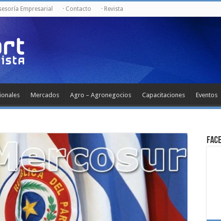
Asesoría Empresarial
· Contacto
· Revista
ionales
Mercados
Agro – Agronegocios
Capacitaciones
Eventos
Fac