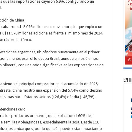
as que las importaciones cayeron 6,9%, configurando un
l.
acción de China
otalizaron u$s8.096 millones en noviembre, lo que implicó un
 a u$s1.570 millones adicionales frente al mismo mes de 2024.
un récord histórico.
portaciones argentinas, ubicándose nuevamente en el primer
ionalmente, ese rol lo ocupa Brasil, aunque en los últimos
 bilateral, con una caída significativa en las exportaciones de
Ent
núa siendo el principal comprador en el acumulado de 2025,
contraste, China mostró una expansión del 57,4% como destino
 subas hacia Estados Unidos (+26,4%) e India (+45,7%).
retenciones cero
r a los productos primarios, que explicaron el 60% de la
e semillas y oleaginosas, especialmente la soja. Desde LCG
iliza los embarques, por lo que aún puede estar impactando