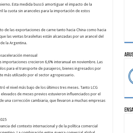
bierno. Esta medida buscó amortiguar el impacto de la
il la cuota sin aranceles para la importación de estos
nto de las exportaciones de carne tanto hacia China como hacia
que las ventas brasileñas están alcanzadas por un arancel del
 de la Argentina.
ARU
desaceleración mensual
s importaciones crecieron 6,6% interanual en noviembre. Las
ulos para el transporte de pasajeros, bienes ingresados por
zante más utilizado por el sector agropecuario.
ró el nivel más bajo de los últimos tres meses. Tanto LCG
 elevados de meses previos estuvieron influenciados por el
s de una corrección cambiaria, que llevaron a muchas empresas
ENS
2025
cia del contexto internacional y de la política comercial
argentino. La combinación entre guerra comercial global,