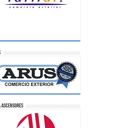
S
A Ascensores