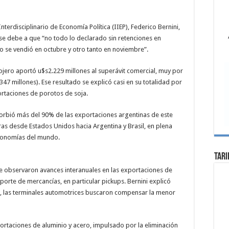
Interdisciplinario de Economía Política (IIEP), Federico Bernini,
 se debe a que “no todo lo declarado sin retenciones en
se vendió en octubre y otro tanto en noviembre”.
ojero aportó u$s2.229 millones al superávit comercial, muy por
47 millones). Ese resultado se explicó casi en su totalidad por
rtaciones de porotos de soja.
rbió más del 90% de las exportaciones argentinas de este
s desde Estados Unidos hacia Argentina y Brasil, en plena
economías del mundo.
Tari
 observaron avances interanuales en las exportaciones de
sporte de mercancías, en particular pickups. Bernini explicó
s, las terminales automotrices buscaron compensar la menor
ortaciones de aluminio y acero, impulsado por la eliminación