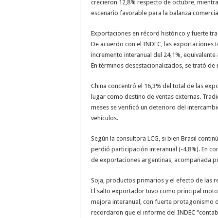
crecieron 12,8% respecto de octubre, mientr
escenario favorable para la balanza comercia
Exportaciones en récord histórico y fuerte tr
De acuerdo con el INDEC, las exportaciones t
incremento interanual del 24,1%, equivalente
En términos desestacionalizados, se trató de 
China concentró el 16,3% del total de las ex
lugar como destino de ventas externas. Tradic
meses se verificó un deterioro del intercambio
vehículos.
Según la consultora LCG, si bien Brasil conti
perdió participación interanual (-4,8%). En 
de exportaciones argentinas, acompañada por
Soja, productos primarios y el efecto de las 
El salto exportador tuvo como principal moto
mejora interanual, con fuerte protagonismo d
recordaron que el informe del INDEC “contab