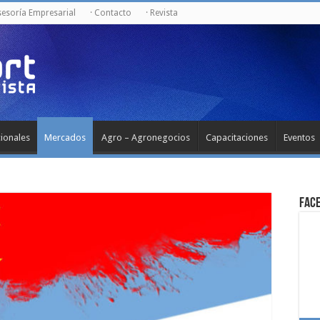
sesoría Empresarial
· Contacto
· Revista
cionales
Mercados
Agro – Agronegocios
Capacitaciones
Eventos
Fac