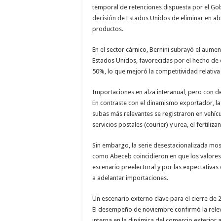
temporal de retenciones dispuesta por el Go
decisión de Estados Unidos de eliminar en abr
productos.
En el sector cárnico, Bernini subrayó el aume
Estados Unidos, favorecidas por el hecho de 
50%, lo que mejoró la competitividad relativa
Importaciones en alza interanual, pero con 
En contraste con el dinamismo exportador, la
subas más relevantes se registraron en vehíc
servicios postales (courier) y urea, el fertili
Sin embargo, la serie desestacionalizada most
como Abeceb coincidieron en que los valores
escenario preelectoral y por las expectativa
a adelantar importaciones.
Un escenario externo clave para el cierre de 
El desempeño de noviembre confirmó la relevan
interna en la dinámica del comercio exterior 