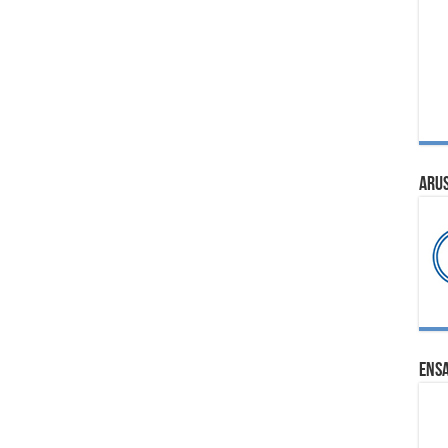
ARU
ENS