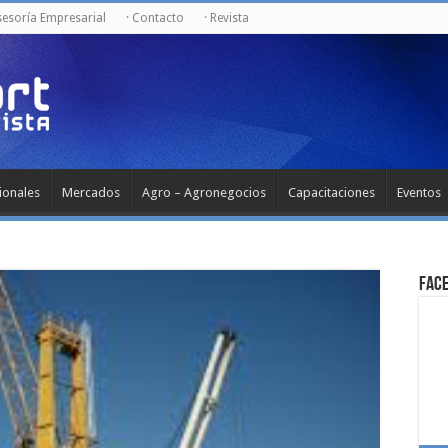
sesoría Empresarial
· Contacto
· Revista
ionales
Mercados
Agro – Agronegocios
Capacitaciones
Eventos
Fac