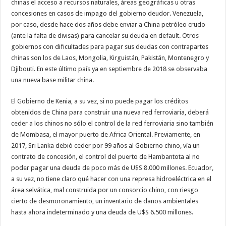
chinas el acceso a recursos naturales, áreas geográficas u otras
concesiones en casos de impago del gobierno deudor. Venezuela,
por caso, desde hace dos años debe enviar a China petróleo crudo
(ante la falta de divisas) para cancelar su deuda en default. Otros
gobiernos con dificultades para pagar sus deudas con contrapartes
chinas son los de Laos, Mongolia, Kirguistán, Pakistán, Montenegro y
Djibouti. En este último país ya en septiembre de 2018 se observaba
una nueva base militar china.
El Gobierno de Kenia, a su vez, si no puede pagar los créditos
obtenidos de China para construir una nueva red ferroviaria, deberá
ceder a los chinos no sólo el control de la red ferroviaria sino también
de Mombasa, el mayor puerto de Africa Oriental. Previamente, en
2017, Sri Lanka debió ceder por 99 años al Gobierno chino, vía un
contrato de concesión, el control del puerto de Hambantota al no
poder pagar una deuda de poco más de U$S 8.000 millones. Ecuador,
a su vez, no tiene claro qué hacer con una represa hidroeléctrica en el
área selvática, mal construida por un consorcio chino, con riesgo
cierto de desmoronamiento, un inventario de daños ambientales
hasta ahora indeterminado y una deuda de U$S 6.500 millones.