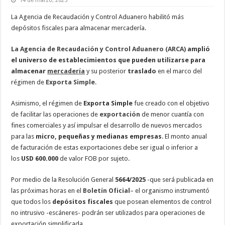
14 de marzo, 2025
La Agencia de Recaudación y Control Aduanero habilitó más
depósitos fiscales para almacenar mercadería.
La Agencia de Recaudación y Control Aduanero (ARCA)
amplió
el universo de establecimientos que pueden utilizarse para
almacenar
mercadería
y su posterior
traslado
en el marco del
régimen de
Exporta Simple
.
Asimismo, el régimen de
Exporta Simple
fue creado con el objetivo
de facilitar las operaciones de
exportación
de menor cuantía con
fines comerciales y así impulsar el desarrollo de nuevos mercados
para las
micro, pequeñas y medianas empresas
. El monto anual
de facturación de estas exportaciones debe ser igual o inferior a
los
USD 600.000
de valor FOB por sujeto.
Por medio de la Resolución General
5664/2025
-que será publicada en
las próximas horas en el
Boletín Oficial
– el organismo instrumentó
que todos los
depósitos fiscales
que posean elementos de control
no intrusivo -escáneres- podrán ser utilizados para operaciones de
exportación simplificada.