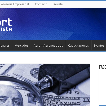
· Asesoría Empresarial
· Contacto
· Revista
ionales
Mercados
Agro – Agronegocios
Capacitaciones
Eventos
Fac