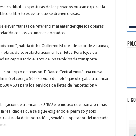
ro es difícil. Las posturas de los privados buscan explicar la
blico el libreto es evitar que se drenen divisas.
ue eleven “tarifas de referencia” al entender que los dólares
relación con los volúmenes operados.
Polo
oducción”, habría dicho Guillermo Michel, director de Aduanas,
iobras de sobrefacturación en los fletes. Pero lejos de
vó un cepo a todo el arco de los servicios de transporte.
un principio de revisión. El Banco Central emitió una nueva
iminó el código S02 (servicio de flete) que obligaba a tramitar
S30 y S31 para los servicios de fletes de importación y
e-c
obligación de tramitar las SIRASe, o incluso que iban a ser más
 la realidad es que se sigue exigiendo el permiso y sólo
ón. Casi nada de importación”, señaló un operador del mercado
ites.