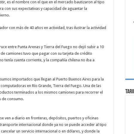
stir, es el nombre con el que en el mercado bautizaron al tipo
dra con sus expectativas y capacidad de aguantar la
ierno.
dor con más de 40 años en actividad, tras ilustrar la actividad
cruce entre Punta Arenas y Tierra del Fuego no dejó subir a 10
de camiones tuvo que pagar con su tarjeta de crédito
o tenía cuenta corriente, y la compañía chilena no iba a
nsumos importados que llegan al Puerto Buenos Aires para la
 computadoras en Río Grande, Tierra del Fuego. Una de las
Tari
productos terminados a los mismos camiones para recorrer el
os de consumo.
se ven a diario en fronteras, depósitos, puertos y oficinas
l transporte internacional donde ya no se puede acceder al tipo
ancelar un servicio internacional o en dólares, y donde la