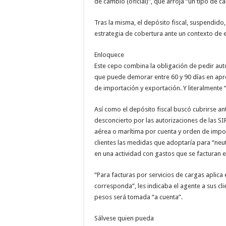
de cambio (oficial)”, que arroja “un tipo de c
Tras la misma, el depósito fiscal, suspendid
estrategia de cobertura ante un contexto de
Enloquece
Este cepo combina la obligación de pedir auto
que puede demorar entre 60 y 90 días en apro
de importación y exportación. Y literalmente
Así como el depósito fiscal buscó cubrirse ante
desconcierto por las autorizaciones de las S
aérea o marítima por cuenta y orden de impo
clientes las medidas que adoptaría para “neut
en una actividad con gastos que se facturan e
“Para facturas por servicios de cargas aplica
corresponda”, les indicaba el agente a sus cl
pesos será tomada “a cuenta”.
Sálvese quien pueda