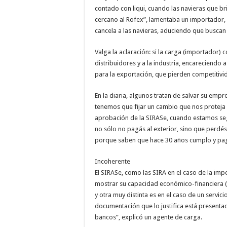
contado con liqui, cuando las navieras que bri
cercano al Rofex”, lamentaba un importador, qu
cancela a las navieras, aduciendo que buscan “
Valga la aclaración: si la carga (importador)
distribuidores y a la industria, encareciendo 
para la exportación, que pierden competitivida
En la diaria, algunos tratan de salvar su em
tenemos que fijar un cambio que nos proteja 
aprobación de la SIRASe, cuando estamos seg
no sólo no pagás al exterior, sino que perdés
porque saben que hace 30 años cumplo y pag
Incoherente
El SIRASe, como las SIRA en el caso de la imp
mostrar su capacidad económico-financiera (C
y otra muy distinta es en el caso de un servic
documentación que lo justifica está presentad
bancos”, explicó un agente de carga.