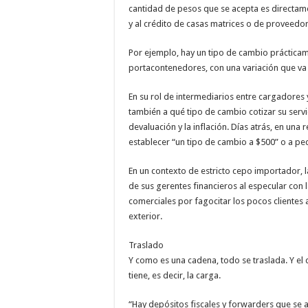
cantidad de pesos que se acepta es directame
y al crédito de casas matrices o de proveedor
Por ejemplo, hay un tipo de cambio prácticam
portacontenedores, con una variación que va 
En su rol de intermediarios entre cargadores 
también a qué tipo de cambio cotizar su servi
devaluación y la inflación. Días atrás, en una
establecer “un tipo de cambio a $500” o a pedi
En un contexto de estricto cepo importador, 
de sus gerentes financieros al especular con
comerciales por fagocitar los pocos clientes
exterior.
Traslado
Y como es una cadena, todo se traslada. Y e
tiene, es decir, la carga.
“Hay depósitos fiscales y forwarders que se 