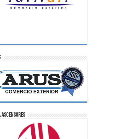
S
A Ascensores