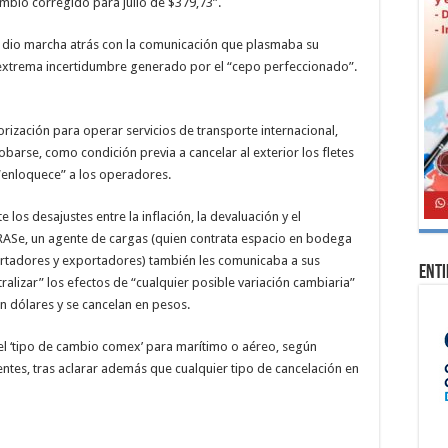
ambio corregido para julio de $379,73”.
o, dio marcha atrás con la comunicación que plasmaba su
 extrema incertidumbre generado por el “cepo perfeccionado”.
rización para operar servicios de transporte internacional,
barse, como condición previa a cancelar al exterior los fletes
 “enloquece” a los operadores.
 los desajustes entre la inflación, la devaluación y el
IRASe, un agente de cargas (quien contrata espacio en bodega
rtadores y exportadores) también les comunicaba a sus
Ent
ralizar” los efectos de “cualquier posible variación cambiaria”
n dólares y se cancelan en pesos.
 el ‘tipo de cambio comex’ para marítimo o aéreo, según
ientes, tras aclarar además que cualquier tipo de cancelación en