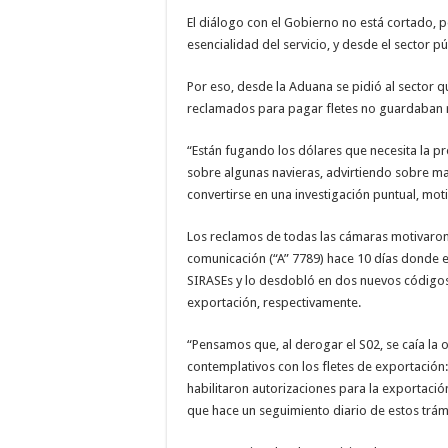
El diálogo con el Gobierno no está cortado, pe
esencialidad del servicio, y desde el sector pú
Por eso, desde la Aduana se pidió al sector q
reclamados para pagar fletes no guardaban 
“Están fugando los dólares que necesita la pr
sobre algunas navieras, advirtiendo sobre man
convertirse en una investigación puntual, moti
Los reclamos de todas las cámaras motivaron 
comunicación (“A” 7789) hace 10 días donde el
SIRASEs y lo desdobló en dos nuevos códigos: 
exportación, respectivamente.
“Pensamos que, al derogar el S02, se caía la 
contemplativos con los fletes de exportación:
habilitaron autorizaciones para la exportaci
que hace un seguimiento diario de estos trám