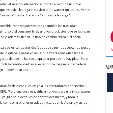
ndan el servicio internacional cotizan a valor de un dólar
e es quien le paga el servicio al forwarder quien, a su vez, le
salvarse” con la diferencia “a costa de la carga”.
 convalida esos mayores valores, también los traslada a
así no sólo el consumo final, sino los productos que se fabrican
d y, además, tienen un tipo de cambio “irreal”, el oficial.
presa y otros su reputación: “Los que seguimos aceptando pesos
de lo que va a pasar en los supuestos 90 días que tarde la
uros de que no las van a aprobar porque no hay plata. Pero
 toda la credibilidad: en el exterior me cargan la mercadería
ALN
o”, lamentó un operador.
ortación de bienes, les exige a los prestadores de servicios
EF): “Pero una cosa es justificar fondos para una importación,
io: yo giro sólo después de cobrar localmente, y toda la
a con declaraciones juradas y facturas en la Aduana y en los