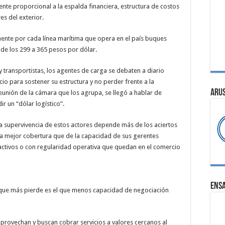
nte proporcional a la espalda financiera, estructura de costos
es del exterior.
ente por cada línea marítima que opera en el país buques
de los 299 a 365 pesos por dólar.
y transportistas, los agentes de carga se debaten a diario
cio para sostener su estructura y no perder frente a la
ARU
 reunión de la cámara que los agrupa, se llegó a hablar de
r un “dólar logístico”.
la supervivencia de estos actores depende más de los aciertos
 la mejor cobertura que de la capacidad de sus gerentes
 activos o con regularidad operativa que quedan en el comercio
ENS
l que más pierde es el que menos capacidad de negociación
aprovechan y buscan cobrar servicios a valores cercanos al