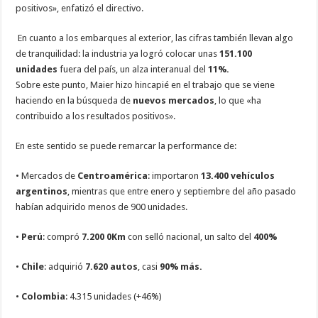
positivos», enfatizó el directivo.
En cuanto a los embarques al exterior, las cifras también llevan algo
de tranquilidad: la industria ya logró colocar unas
151.100
unidades
fuera del país, un alza interanual del
11%.
Sobre este punto, Maier hizo hincapié en el trabajo que se viene
haciendo en la búsqueda de
nuevos mercados
, lo que
«ha
contribuido a los resultados positivos».
En este sentido se puede remarcar la performance de:
• Mercados de
Centroamérica
: importaron
13.400 vehículos
argentinos
, mientras que entre enero y septiembre del año pasado
habían adquirido menos de 900 unidades.
•
Perú
: compró
7.200 0Km
con selló nacional, un salto del
400%
•
Chile
: adquirió
7.620 autos
, casi
90% más.
•
Colombia
: 4.315 unidades (+46%)