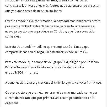
sin dudas, la mira está puesta en
2018
, cuando comiencen a
concretarse las inversiones más fuertes que está encarando el sector,
que ya suman cerca de u$s2.000 millones.
Entre los modelos ya confirmados, la novedad más inminente correrá
por cuenta de
Fiat
: antes de fin de año, la casa italiana revelará el
nuevo proyecto que se produce en Córdoba, que fuera conocido
como «X6».
Se trata de un sedán mediano que reemplazará al Línea y que
comparte líneas con el
Argo
, un hatchback «Made in Brasil».
Para este modelo, la compañía del grupo
FCA
, dirigida por Cristiano
Rattazzi, ha venido invirtiendo en la provincia de Córdoba
unos
u$s500 millones.
A continuación, una proyección del vehículo que se conocerá en breve:
Otro proyecto que promete generar ruido en el mercado corre por
cuenta de
Nissan
, que por primera vez estará produciendo en la
Argentina.