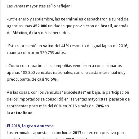
Las ventas mayoristas así lo reflejan:
-Entre enero y septiembre, las
terminales
despacharon a su red de
agencias unas
452.000
unidades que provinieron de
Brasil
, además
de
México
,
Asia
y otros mercados.
-Esto representó un
salto
del
41
%
respecto de igual lapso de 2016,
cuando colocaron 320.753 autos.
-Como contrapartida, las compañías vendieron a concesionarios
apenas 188.350 vehículos nacionales, con una caída interanual muy
preocupante, de casi
10,5%.
Así las cosas, con los vehículos “albicelestes” en baja, la participación
de los importados se consolidó en las ventas mayoristas: pasaron de
representar poco más del 60% en 2016 a más del
70%
en
la
actualidad
.
El 2018, la gran apuesta
Las terminales apuestan a concluir el
2017
en terreno positivo pero,