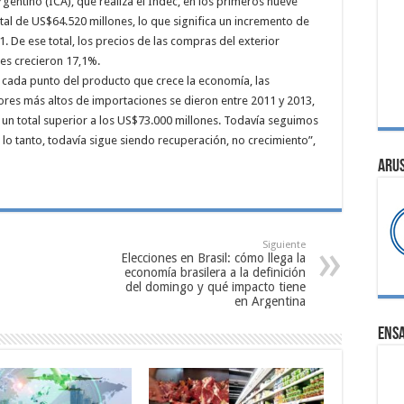
entino (ICA), que realiza el Indec, en los primeros nueve
al de US$64.520 millones, lo que significa un incremento de
 De ese total, los precios de las compras del exterior
es crecieron 17,1%.
 cada punto del producto que crece la economía, las
res más altos de importaciones se dieron entre 2011 y 2013,
 un total superior a los US$73.000 millones. Todavía seguimos
 lo tanto, todavía sigue siendo recuperación, no crecimiento”,
ARU
Siguiente
Elecciones en Brasil: cómo llega la
economía brasilera a la definición
del domingo y qué impacto tiene
en Argentina
ENS