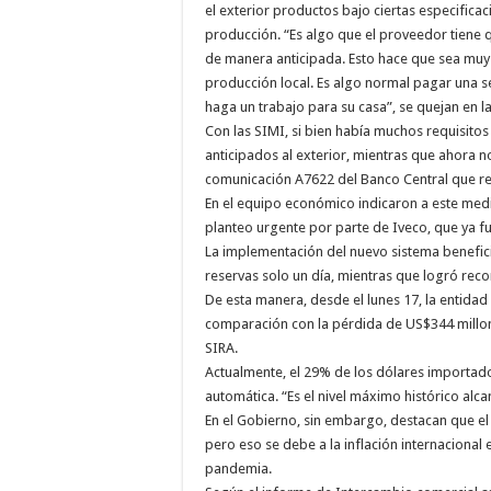
el exterior productos bajo ciertas especifica
producción. “Es algo que el proveedor tiene 
de manera anticipada. Esto hace que sea muy
producción local. Es algo normal pagar una s
haga un trabajo para su casa”, se quejan en la
Con las SIMI, si bien había muchos requisitos
anticipados al exterior, mientras que ahora no
comunicación A7622 del Banco Central que r
En el equipo económico indicaron a este medi
planteo urgente por parte de Iveco, que ya f
La implementación del nuevo sistema benefici
reservas solo un día, mientras que logró reco
De esta manera, desde el lunes 17, la entida
comparación con la pérdida de US$344 millones
SIRA.
Actualmente, el 29% de los dólares importador
automática. “Es el nivel máximo histórico alca
En el Gobierno, sin embargo, destacan que el
pero eso se debe a la inflación internacional
pandemia.