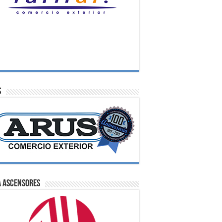
S
A Ascensores