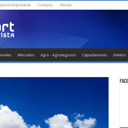
Asesoría Empresarial
· Contacto
· Revista
ionales
Mercados
Agro – Agronegocios
Capacitaciones
Eventos
Fac