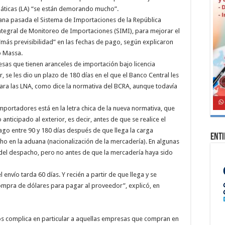
máticas (LA) “se están demorando mucho”.
ana pasada el Sistema de Importaciones de la República
ntegral de Monitoreo de Importaciones (SIMI), para mejorar el
“más previsibilidad” en las fechas de pago, según explicaron
o Massa.
sas que tienen aranceles de importación bajo licencia
se les dio un plazo de 180 días en el que el Banco Central les
para las LNA, como dice la normativa del BCRA, aunque todavía
portadores está en la letra chica de la nueva normativa, que
nticipado al exterior, es decir, antes de que se realice el
go entre 90 y 180 días después de que llega la carga
Ent
cho en la aduana (nacionalización de la mercadería). En algunas
del despacho, pero no antes de que la mercadería haya sido
envío tarda 60 días. Y recién a partir de que llega y se
ompra de dólares para pagar al proveedor”, explicó, en
dos complica en particular a aquellas empresas que compran en