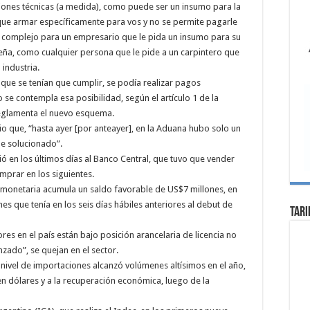
ciones técnicas (a medida), como puede ser un insumo para la
que armar específicamente para vos y no se permite pagarle
 complejo para un empresario que le pida un insumo para su
eña, como cualquier persona que le pide a un carpintero que
 industria.
 que se tenían que cumplir, se podía realizar pagos
 se contempla esa posibilidad, según el artículo 1 de la
eglamenta el nuevo esquema.
o que, “hasta ayer [por anteayer], en la Aduana hubo solo un
ue solucionado”.
ó en los últimos días al Banco Central, que tuvo que vender
mprar en los siguientes.
d monetaria acumula un saldo favorable de US$7 millones, en
 que tenía en los seis días hábiles anteriores al debut de
Tari
es en el país están bajo posición arancelaria de licencia no
nzado”, se quejan en el sector.
 nivel de importaciones alcanzó volúmenes altísimos en el año,
 en dólares y a la recuperación económica, luego de la